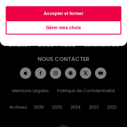
Accepter et fermer
ACCUEIL
INFOS
EMISSIONS
Gérer mes choix
AGENDA
JEUX
PODCASTS
CINÉMA
DIRECT VIDÉO
MAGNUM 80
NOUS CONTACTER
Mentions Légales
Politique de Confidentialité
Archives
2026
2025
2024
2023
2022