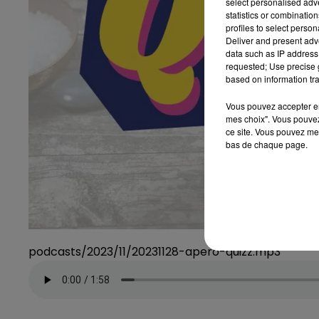
select personalised ad
statistics or combinatio
profiles to select person
Deliver and present adv
data such as IP address 
requested; Use precise g
based on information tra
Vous pouvez accepter en 
mes choix". Vous pouvez
ce site. Vous pouvez met
bas de chaque page.
podcasts/2023/11/20231128-apero-quizz.mp3