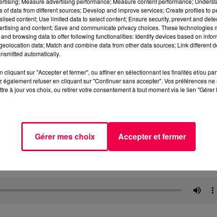
vertising; Measure advertising performance; Measure content performance; Unders
ns of data from different sources; Develop and improve services; Create profiles to 
alised content; Use limited data to select content; Ensure security, prevent and detect
ertising and content; Save and communicate privacy choices. These technologies
and browsing data to offer following functionalities: Identify devices based on infor
eolocation data; Match and combine data from other data sources; Link different de
nsmitted automatically.
cliquant sur "Accepter et fermer", ou affiner en sélectionnant les finalités et/ou pa
 également refuser en cliquant sur "Continuer sans accepter". Vos préférences ne 
tre à jour vos choix, ou retirer votre consentement à tout moment via le lien "Gérer 
Gérer mes choix
Accepter et fermer