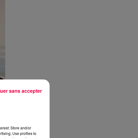
uer sans accepter
erest: Store and/or
tising; Use profiles to