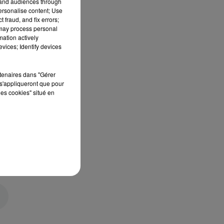
tand audiences through
personalise content; Use
 fraud, and fix errors;
 may process personal
mation actively
vices; Identify devices
rtenaires dans "Gérer
s'appliqueront que pour
les cookies" situé en