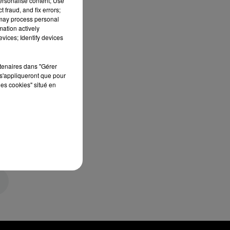
personalise content; Use
 fraud, and fix errors;
 may process personal
mation actively
vices; Identify devices
rtenaires dans "Gérer
s'appliqueront que pour
les cookies" situé en