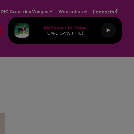
DIO Cœur des Vosges
Webradios
Podcasts
My Favourite Game
CARDIGANS (THE)