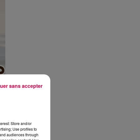
uer sans accepter
erest: Store and/or
tising; Use profiles to
tand audiences through