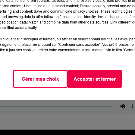
ns of data from different sources; Develop and improve services; Create profiles to 
alised content; Use limited data to select content; Ensure security, prevent and detect
ertising and content; Save and communicate privacy choices. These technologies
and browsing data to offer following functionalities: Identify devices based on infor
eolocation data; Match and combine data from other data sources; Link different de
nsmitted automatically.
cliquant sur "Accepter et fermer", ou affiner en sélectionnant les finalités et/ou pa
 également refuser en cliquant sur "Continuer sans accepter". Vos préférences ne 
tre à jour vos choix, ou retirer votre consentement à tout moment via le lien "Gérer 
Gérer mes choix
Accepter et fermer