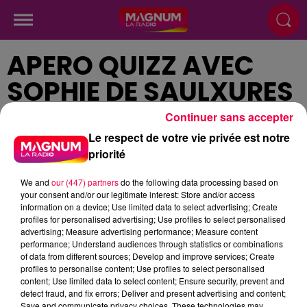
APERO QUIZZ AVEC
SOPHIE DE SAULXURES
SUR MOSELOTTE
Continuer sans accepter
(7/02)
Le respect de votre vie privée est notre
priorité
We and
our (447) partners
do the following data processing based on
Publié : 7 février 2025 à 18h00
your consent and/or our legitimate interest: Store and/or access
information on a device; Use limited data to select advertising; Create
profiles for personalised advertising; Use profiles to select personalised
advertising; Measure advertising performance; Measure content
podcasts/2025/02/20250207-APERO-QUIZZ.mp3
performance; Understand audiences through statistics or combinations
of data from different sources; Develop and improve services; Create
profiles to personalise content; Use profiles to select personalised
content; Use limited data to select content; Ensure security, prevent and
detect fraud, and fix errors; Deliver and present advertising and content;
Save and communicate privacy choices. These technologies may