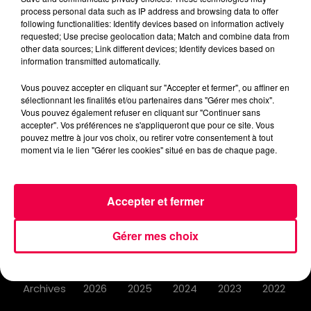
process personal data such as IP address and browsing data to offer
following functionalities: Identify devices based on information actively
requested; Use precise geolocation data; Match and combine data from
other data sources; Link different devices; Identify devices based on
information transmitted automatically.
ACCUEIL
INFOS
EMISSIONS
Vous pouvez accepter en cliquant sur "Accepter et fermer", ou affiner en
AGENDA
JEUX
PODCASTS
sélectionnant les finalités et/ou partenaires dans "Gérer mes choix".
Vous pouvez également refuser en cliquant sur "Continuer sans
accepter". Vos préférences ne s'appliqueront que pour ce site. Vous
CINÉMA
DIRECT VIDÉO
MAGNUM 80
pouvez mettre à jour vos choix, ou retirer votre consentement à tout
moment via le lien "Gérer les cookies" situé en bas de chaque page.
NOUS CONTACTER
Accepter et fermer
Gérer mes choix
Mentions Légales
Politique de Confidentialité
Archives
2026
2025
2024
2023
2022