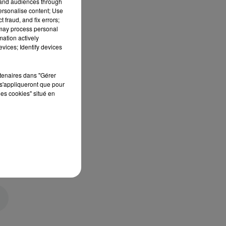
tand audiences through
personalise content; Use
 fraud, and fix errors;
 may process personal
mation actively
vices; Identify devices
rtenaires dans "Gérer
s'appliqueront que pour
les cookies" situé en