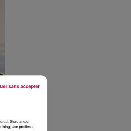
uer sans accepter
erest: Store and/or
tising; Use profiles to