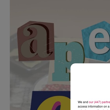
We and
our (447) partn
access information on a 