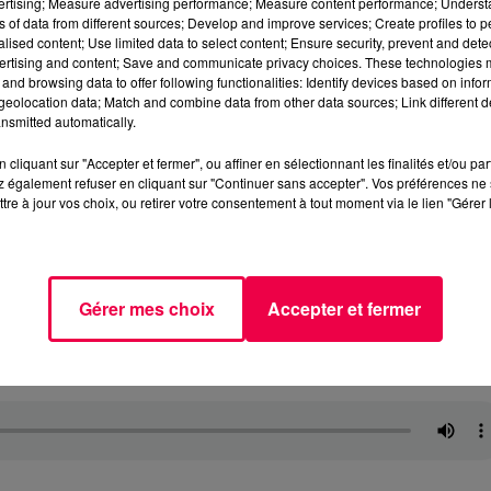
vertising; Measure advertising performance; Measure content performance; Unders
ns of data from different sources; Develop and improve services; Create profiles to 
alised content; Use limited data to select content; Ensure security, prevent and detect
ertising and content; Save and communicate privacy choices. These technologies
and browsing data to offer following functionalities: Identify devices based on infor
eolocation data; Match and combine data from other data sources; Link different de
nsmitted automatically.
cliquant sur "Accepter et fermer", ou affiner en sélectionnant les finalités et/ou pa
 également refuser en cliquant sur "Continuer sans accepter". Vos préférences ne 
tre à jour vos choix, ou retirer votre consentement à tout moment via le lien "Gérer 
Gérer mes choix
Accepter et fermer