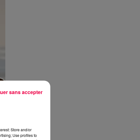
uer sans accepter
erest: Store and/or
tising; Use profiles to