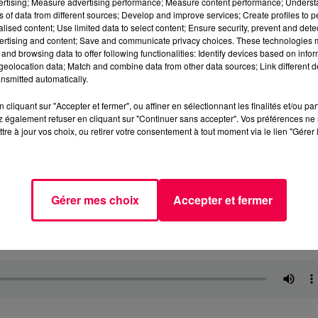
vertising; Measure advertising performance; Measure content performance; Unders
ns of data from different sources; Develop and improve services; Create profiles to 
alised content; Use limited data to select content; Ensure security, prevent and detect
ertising and content; Save and communicate privacy choices. These technologies
and browsing data to offer following functionalities: Identify devices based on infor
eolocation data; Match and combine data from other data sources; Link different de
nsmitted automatically.
cliquant sur "Accepter et fermer", ou affiner en sélectionnant les finalités et/ou pa
 également refuser en cliquant sur "Continuer sans accepter". Vos préférences ne 
tre à jour vos choix, ou retirer votre consentement à tout moment via le lien "Gérer 
Gérer mes choix
Accepter et fermer