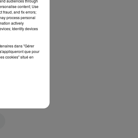
tand audiences through
personalise content; Use
 fraud, and fix errors;
 may process personal
mation actively
vices; Identify devices
rtenaires dans "Gérer
s'appliqueront que pour
les cookies" situé en