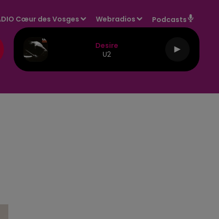
DIO Cœur des Vosges
Webradios
Podcasts
Desire
U2