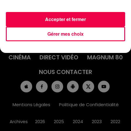
Accepter et fermer
ACCUEIL
INFOS
EMISSIONS
Gérer mes choix
AGENDA
JEUX
PODCASTS
CINÉMA
DIRECT VIDÉO
MAGNUM 80
NOUS CONTACTER
Mentions Légales
Politique de Confidentialité
Archives
2026
2025
2024
2023
2022