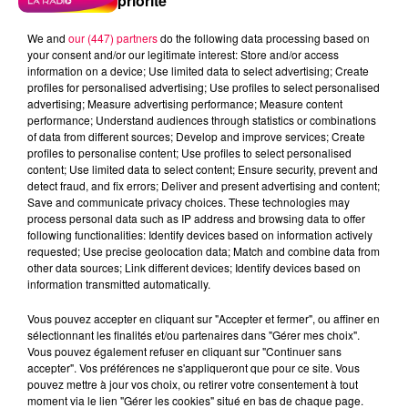
priorité
We and
our (447) partners
do the following data processing based on
your consent and/or our legitimate interest: Store and/or access
information on a device; Use limited data to select advertising; Create
profiles for personalised advertising; Use profiles to select personalised
advertising; Measure advertising performance; Measure content
performance; Understand audiences through statistics or combinations
of data from different sources; Develop and improve services; Create
profiles to personalise content; Use profiles to select personalised
content; Use limited data to select content; Ensure security, prevent and
detect fraud, and fix errors; Deliver and present advertising and content;
Save and communicate privacy choices. These technologies may
process personal data such as IP address and browsing data to offer
following functionalities: Identify devices based on information actively
requested; Use precise geolocation data; Match and combine data from
other data sources; Link different devices; Identify devices based on
information transmitted automatically.
podcasts/2025/10/20251016-ANNIVERSAIRES.mp3
Vous pouvez accepter en cliquant sur "Accepter et fermer", ou affiner en
sélectionnant les finalités et/ou partenaires dans "Gérer mes choix".
Vous pouvez également refuser en cliquant sur "Continuer sans
accepter". Vos préférences ne s'appliqueront que pour ce site. Vous
pouvez mettre à jour vos choix, ou retirer votre consentement à tout
moment via le lien "Gérer les cookies" situé en bas de chaque page.