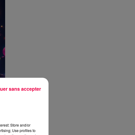
uer sans accepter
erest: Store and/or
tising; Use profiles to