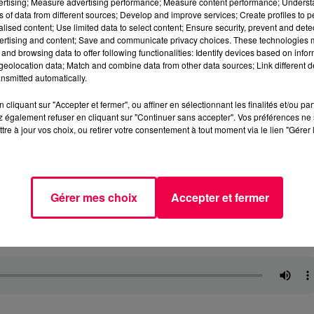
vertising; Measure advertising performance; Measure content performance; Unders
ns of data from different sources; Develop and improve services; Create profiles to 
alised content; Use limited data to select content; Ensure security, prevent and detect
ertising and content; Save and communicate privacy choices. These technologies
and browsing data to offer following functionalities: Identify devices based on infor
eolocation data; Match and combine data from other data sources; Link different de
nsmitted automatically.
cliquant sur "Accepter et fermer", ou affiner en sélectionnant les finalités et/ou pa
 également refuser en cliquant sur "Continuer sans accepter". Vos préférences ne 
tre à jour vos choix, ou retirer votre consentement à tout moment via le lien "Gérer 
Gérer mes choix
Accepter et fermer