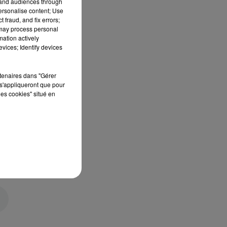
tand audiences through
personalise content; Use
 fraud, and fix errors;
 may process personal
mation actively
vices; Identify devices
rtenaires dans "Gérer
s'appliqueront que pour
les cookies" situé en