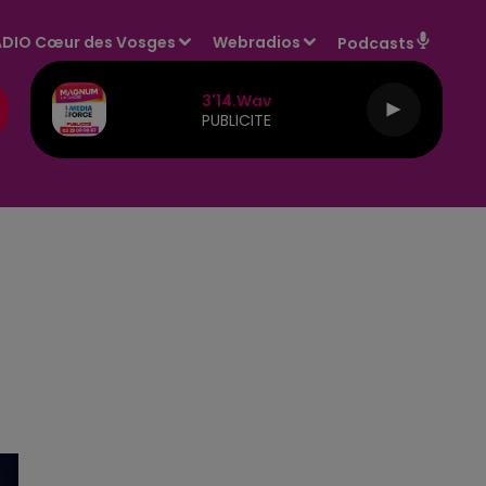
DIO Cœur des Vosges
Webradios
Podcasts
3'14.wav
PUBLICITE
E