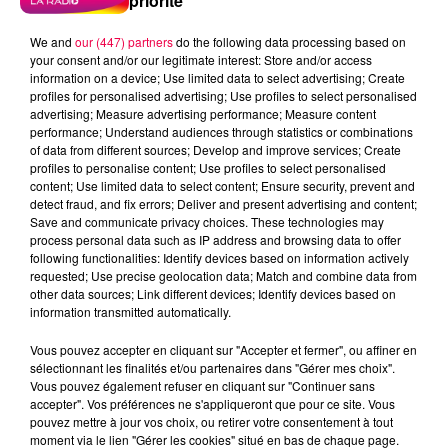
priorité
We and
our (447) partners
do the following data processing based on
your consent and/or our legitimate interest: Store and/or access
information on a device; Use limited data to select advertising; Create
profiles for personalised advertising; Use profiles to select personalised
advertising; Measure advertising performance; Measure content
performance; Understand audiences through statistics or combinations
of data from different sources; Develop and improve services; Create
profiles to personalise content; Use profiles to select personalised
content; Use limited data to select content; Ensure security, prevent and
detect fraud, and fix errors; Deliver and present advertising and content;
Save and communicate privacy choices. These technologies may
process personal data such as IP address and browsing data to offer
following functionalities: Identify devices based on information actively
requested; Use precise geolocation data; Match and combine data from
other data sources; Link different devices; Identify devices based on
information transmitted automatically.
podcasts/2025/11/20251117-ANNIVERSAIRES.mp3
Vous pouvez accepter en cliquant sur "Accepter et fermer", ou affiner en
sélectionnant les finalités et/ou partenaires dans "Gérer mes choix".
Vous pouvez également refuser en cliquant sur "Continuer sans
accepter". Vos préférences ne s'appliqueront que pour ce site. Vous
pouvez mettre à jour vos choix, ou retirer votre consentement à tout
moment via le lien "Gérer les cookies" situé en bas de chaque page.