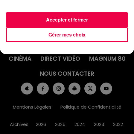
Accepter et fermer
ACCUEIL
INFOS
EMISSIONS
Gérer mes choix
AGENDA
JEUX
PODCASTS
CINÉMA
DIRECT VIDÉO
MAGNUM 80
NOUS CONTACTER
Mentions Légales
Politique de Confidentialité
Archives
2026
2025
2024
2023
2022