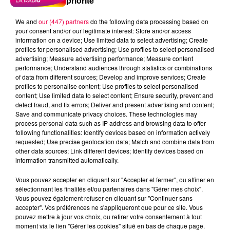
priorité
We and
our (447) partners
do the following data processing based on
your consent and/or our legitimate interest: Store and/or access
information on a device; Use limited data to select advertising; Create
profiles for personalised advertising; Use profiles to select personalised
advertising; Measure advertising performance; Measure content
performance; Understand audiences through statistics or combinations
of data from different sources; Develop and improve services; Create
profiles to personalise content; Use profiles to select personalised
content; Use limited data to select content; Ensure security, prevent and
detect fraud, and fix errors; Deliver and present advertising and content;
Save and communicate privacy choices. These technologies may
process personal data such as IP address and browsing data to offer
following functionalities: Identify devices based on information actively
requested; Use precise geolocation data; Match and combine data from
other data sources; Link different devices; Identify devices based on
information transmitted automatically.
podcasts/2025/10/20251028-ANNIVERSAIRES.mp3
Vous pouvez accepter en cliquant sur "Accepter et fermer", ou affiner en
sélectionnant les finalités et/ou partenaires dans "Gérer mes choix".
Vous pouvez également refuser en cliquant sur "Continuer sans
accepter". Vos préférences ne s'appliqueront que pour ce site. Vous
pouvez mettre à jour vos choix, ou retirer votre consentement à tout
moment via le lien "Gérer les cookies" situé en bas de chaque page.