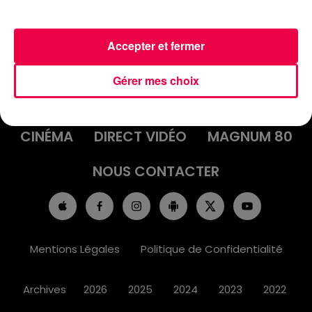
Accepter et fermer
ACCUEIL
INFOS
EMISSIONS
Gérer mes choix
AGENDA
JEUX
PODCASTS
CINÉMA
DIRECT VIDÉO
MAGNUM 80
NOUS CONTACTER
Mentions Légales
Politique de Confidentialité
Archives
2026
2025
2024
2023
2022