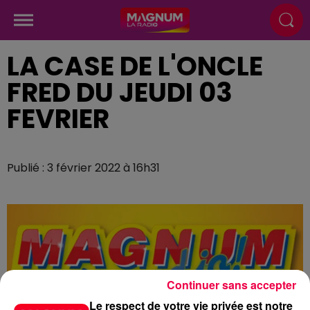
LA CASE DE L'ONCLE
FRED DU JEUDI 03
FEVRIER
Publié : 3 février 2022 à 16h31
Continuer sans accepter
Le respect de votre vie privée est notre