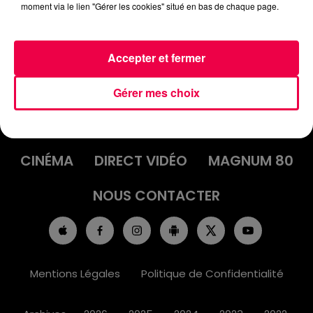
moment via le lien "Gérer les cookies" situé en bas de chaque page.
Accepter et fermer
ACCUEIL
INFOS
EMISSIONS
Gérer mes choix
AGENDA
JEUX
PODCASTS
CINÉMA
DIRECT VIDÉO
MAGNUM 80
NOUS CONTACTER
Mentions Légales
Politique de Confidentialité