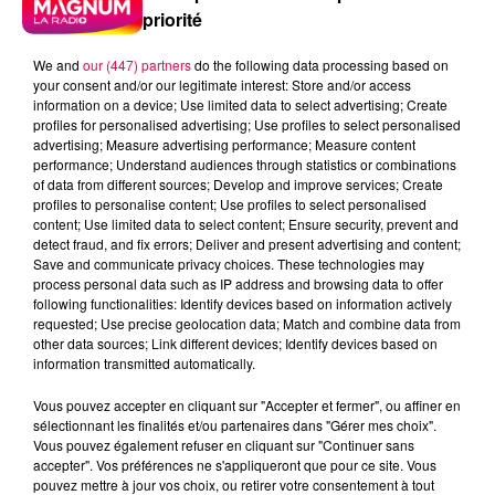
priorité
We and
our (447) partners
do the following data processing based on
your consent and/or our legitimate interest: Store and/or access
information on a device; Use limited data to select advertising; Create
profiles for personalised advertising; Use profiles to select personalised
advertising; Measure advertising performance; Measure content
performance; Understand audiences through statistics or combinations
of data from different sources; Develop and improve services; Create
profiles to personalise content; Use profiles to select personalised
content; Use limited data to select content; Ensure security, prevent and
detect fraud, and fix errors; Deliver and present advertising and content;
Save and communicate privacy choices. These technologies may
process personal data such as IP address and browsing data to offer
following functionalities: Identify devices based on information actively
Flash infos
requested; Use precise geolocation data; Match and combine data from
Crédit :
Flash infos
other data sources; Link different devices; Identify devices based on
information transmitted automatically.
podcasts/2022/02/2022-02-03-17-31-
Vous pouvez accepter en cliquant sur "Accepter et fermer", ou affiner en
18_La_Case_Oncle_Fred_du_jeudi_03_fvrier.mp3
sélectionnant les finalités et/ou partenaires dans "Gérer mes choix".
Vous pouvez également refuser en cliquant sur "Continuer sans
accepter". Vos préférences ne s'appliqueront que pour ce site. Vous
pouvez mettre à jour vos choix, ou retirer votre consentement à tout