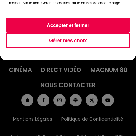
moment via le lien "Gérer les cookies" situé en bas de chaque page.
Accepter et fermer
ACCUEIL
INFOS
EMISSIONS
Gérer mes choix
AGENDA
JEUX
PODCASTS
CINÉMA
DIRECT VIDÉO
MAGNUM 80
NOUS CONTACTER
Mentions Légales
Politique de Confidentialité