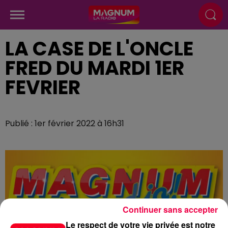
LA CASE DE L'ONCLE
FRED DU MARDI 1ER
FEVRIER
Publié : 1er février 2022 à 16h31
Continuer sans accepter
Le respect de votre vie privée est notre