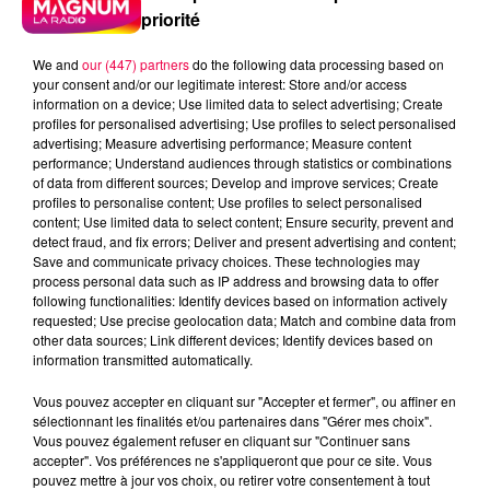
priorité
We and
our (447) partners
do the following data processing based on
your consent and/or our legitimate interest: Store and/or access
information on a device; Use limited data to select advertising; Create
profiles for personalised advertising; Use profiles to select personalised
advertising; Measure advertising performance; Measure content
performance; Understand audiences through statistics or combinations
of data from different sources; Develop and improve services; Create
profiles to personalise content; Use profiles to select personalised
content; Use limited data to select content; Ensure security, prevent and
detect fraud, and fix errors; Deliver and present advertising and content;
Save and communicate privacy choices. These technologies may
process personal data such as IP address and browsing data to offer
following functionalities: Identify devices based on information actively
Flash infos
requested; Use precise geolocation data; Match and combine data from
Crédit :
Flash infos
other data sources; Link different devices; Identify devices based on
information transmitted automatically.
podcasts/2022/02/2022-02-01-17-31-
Vous pouvez accepter en cliquant sur "Accepter et fermer", ou affiner en
07_La_Case_Oncle_Fred_du_mardi_1er_fvrier.mp3
sélectionnant les finalités et/ou partenaires dans "Gérer mes choix".
Vous pouvez également refuser en cliquant sur "Continuer sans
accepter". Vos préférences ne s'appliqueront que pour ce site. Vous
pouvez mettre à jour vos choix, ou retirer votre consentement à tout