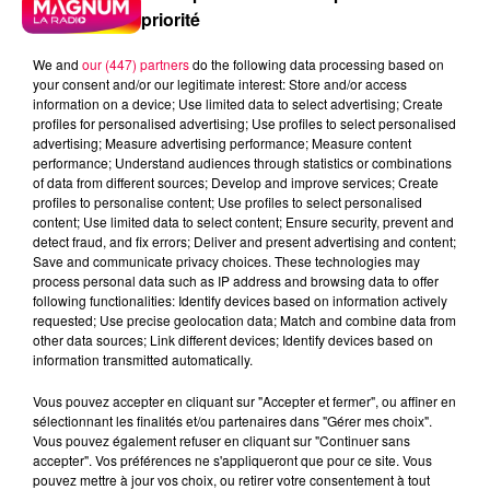
priorité
We and
our (447) partners
do the following data processing based on
your consent and/or our legitimate interest: Store and/or access
information on a device; Use limited data to select advertising; Create
profiles for personalised advertising; Use profiles to select personalised
advertising; Measure advertising performance; Measure content
performance; Understand audiences through statistics or combinations
of data from different sources; Develop and improve services; Create
profiles to personalise content; Use profiles to select personalised
content; Use limited data to select content; Ensure security, prevent and
detect fraud, and fix errors; Deliver and present advertising and content;
Save and communicate privacy choices. These technologies may
process personal data such as IP address and browsing data to offer
following functionalities: Identify devices based on information actively
Flash infos
requested; Use precise geolocation data; Match and combine data from
Crédit :
Flash infos
other data sources; Link different devices; Identify devices based on
information transmitted automatically.
podcasts/2022/03/2022-03-09-17-32-
Vous pouvez accepter en cliquant sur "Accepter et fermer", ou affiner en
09_Le_Baccalaurat_Magnum_du_mercredi_09_mar
sélectionnant les finalités et/ou partenaires dans "Gérer mes choix".
Vous pouvez également refuser en cliquant sur "Continuer sans
accepter". Vos préférences ne s'appliqueront que pour ce site. Vous
pouvez mettre à jour vos choix, ou retirer votre consentement à tout