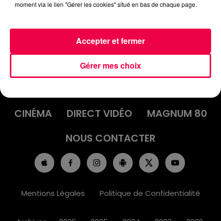
moment via le lien "Gérer les cookies" situé en bas de chaque page.
Accepter et fermer
ACCUEIL
INFOS
EMISSIONS
Gérer mes choix
AGENDA
JEUX
PODCASTS
CINÉMA
DIRECT VIDÉO
MAGNUM 80
NOUS CONTACTER
Mentions Légales
Politique de Confidentialité