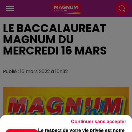
LE BACCALAUREAT
MAGNUM DU
MERCREDI 16 MARS
Publié : 16 mars 2022 à 16h32
Continuer sans accepter
Le respect de votre vie privée est notre