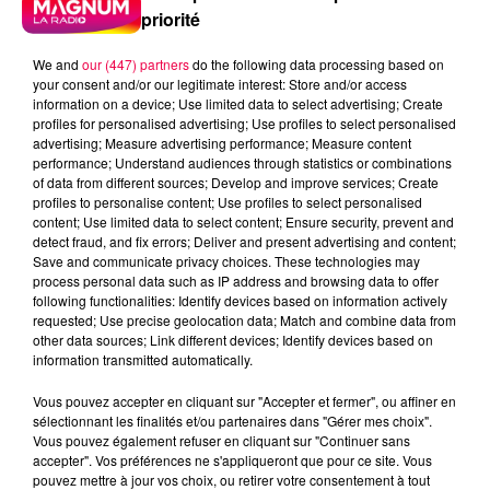
priorité
We and
our (447) partners
do the following data processing based on
your consent and/or our legitimate interest: Store and/or access
information on a device; Use limited data to select advertising; Create
profiles for personalised advertising; Use profiles to select personalised
advertising; Measure advertising performance; Measure content
performance; Understand audiences through statistics or combinations
of data from different sources; Develop and improve services; Create
profiles to personalise content; Use profiles to select personalised
content; Use limited data to select content; Ensure security, prevent and
detect fraud, and fix errors; Deliver and present advertising and content;
Save and communicate privacy choices. These technologies may
process personal data such as IP address and browsing data to offer
following functionalities: Identify devices based on information actively
Flash infos
requested; Use precise geolocation data; Match and combine data from
Crédit :
Flash infos
other data sources; Link different devices; Identify devices based on
information transmitted automatically.
podcasts/2022/03/2022-03-16-17-32-
Vous pouvez accepter en cliquant sur "Accepter et fermer", ou affiner en
28_Le_Baccalaurat_Magnum_du_mercredi_16_mar
sélectionnant les finalités et/ou partenaires dans "Gérer mes choix".
Vous pouvez également refuser en cliquant sur "Continuer sans
accepter". Vos préférences ne s'appliqueront que pour ce site. Vous
pouvez mettre à jour vos choix, ou retirer votre consentement à tout