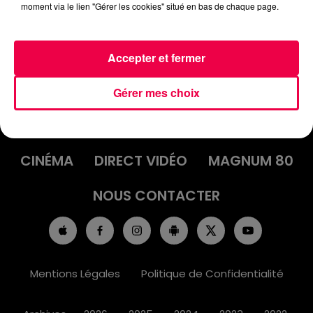
moment via le lien "Gérer les cookies" situé en bas de chaque page.
Accepter et fermer
ACCUEIL
INFOS
EMISSIONS
Gérer mes choix
AGENDA
JEUX
PODCASTS
CINÉMA
DIRECT VIDÉO
MAGNUM 80
NOUS CONTACTER
Mentions Légales
Politique de Confidentialité