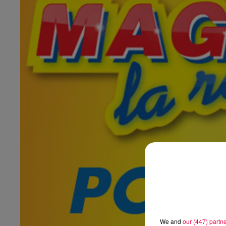
We and
our (447) partn