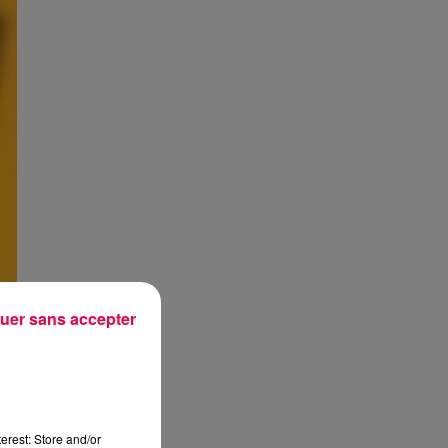
uer sans accepter
erest: Store and/or