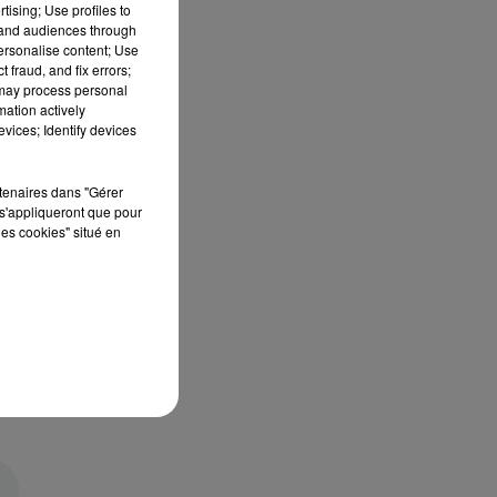
tising; Use profiles to
tand audiences through
personalise content; Use
 fraud, and fix errors;
 may process personal
mation actively
vices; Identify devices
rtenaires dans "Gérer
s'appliqueront que pour
les cookies" situé en