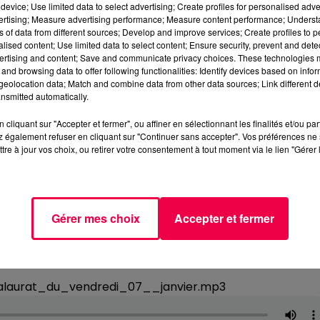
device; Use limited data to select advertising; Create profiles for personalised adver
vertising; Measure advertising performance; Measure content performance; Unders
ns of data from different sources; Develop and improve services; Create profiles to 
alised content; Use limited data to select content; Ensure security, prevent and detect
ertising and content; Save and communicate privacy choices. These technologies
and browsing data to offer following functionalities: Identify devices based on infor
eolocation data; Match and combine data from other data sources; Link different de
nsmitted automatically.
cliquant sur "Accepter et fermer", ou affiner en sélectionnant les finalités et/ou pa
 également refuser en cliquant sur "Continuer sans accepter". Vos préférences ne 
tre à jour vos choix, ou retirer votre consentement à tout moment via le lien "Gérer 
Gérer mes choix
Accepter et fermer
alaurat_du_vendredi_07__janvier.mp3