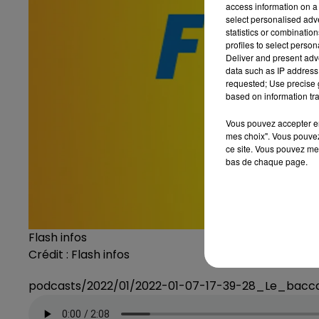
access information on a 
select personalised ad
statistics or combinatio
profiles to select person
Deliver and present adv
data such as IP address 
requested; Use precise g
based on information tra
Vous pouvez accepter en 
mes choix". Vous pouvez
ce site. Vous pouvez met
bas de chaque page.
Flash infos
Crédit :
Flash infos
podcasts/2022/01/2022-01-07-17-39-28_Le_bacc