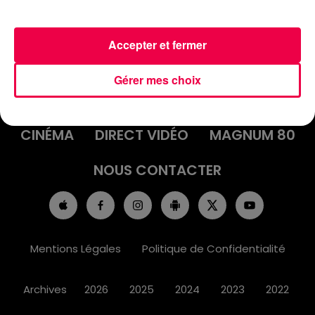
Accepter et fermer
ACCUEIL
INFOS
EMISSIONS
Gérer mes choix
AGENDA
JEUX
PODCASTS
CINÉMA
DIRECT VIDÉO
MAGNUM 80
NOUS CONTACTER
Mentions Légales
Politique de Confidentialité
Archives
2026
2025
2024
2023
2022