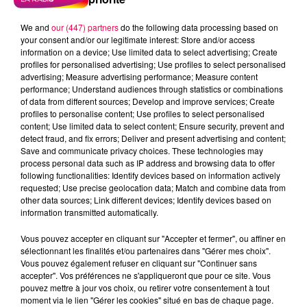
We and
our (447) partners
do the following data processing based on
your consent and/or our legitimate interest: Store and/or access
information on a device; Use limited data to select advertising; Create
profiles for personalised advertising; Use profiles to select personalised
advertising; Measure advertising performance; Measure content
performance; Understand audiences through statistics or combinations
of data from different sources; Develop and improve services; Create
profiles to personalise content; Use profiles to select personalised
content; Use limited data to select content; Ensure security, prevent and
detect fraud, and fix errors; Deliver and present advertising and content;
Save and communicate privacy choices. These technologies may
process personal data such as IP address and browsing data to offer
Flash infos
following functionalities: Identify devices based on information actively
Crédit :
Flash infos
requested; Use precise geolocation data; Match and combine data from
other data sources; Link different devices; Identify devices based on
information transmitted automatically.
podcasts/2022/02/2022-02-14-17-31-
27_Le_Stop_ou_Drive_du_lundi_14_fvrier.mp3
Vous pouvez accepter en cliquant sur "Accepter et fermer", ou affiner en
sélectionnant les finalités et/ou partenaires dans "Gérer mes choix".
Vous pouvez également refuser en cliquant sur "Continuer sans
accepter". Vos préférences ne s'appliqueront que pour ce site. Vous
pouvez mettre à jour vos choix, ou retirer votre consentement à tout
moment via le lien "Gérer les cookies" situé en bas de chaque page.