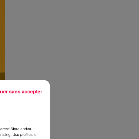
uer sans accepter
erest: Store and/or
tising; Use profiles to