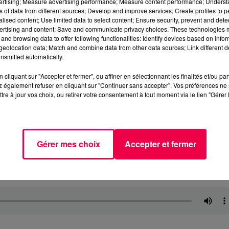
vertising; Measure advertising performance; Measure content performance; Unders
ns of data from different sources; Develop and improve services; Create profiles to 
alised content; Use limited data to select content; Ensure security, prevent and detect
ertising and content; Save and communicate privacy choices. These technologies
and browsing data to offer following functionalities: Identify devices based on infor
eolocation data; Match and combine data from other data sources; Link different de
nsmitted automatically.
cliquant sur "Accepter et fermer", ou affiner en sélectionnant les finalités et/ou pa
 également refuser en cliquant sur "Continuer sans accepter". Vos préférences ne 
tre à jour vos choix, ou retirer votre consentement à tout moment via le lien "Gérer 
Gérer mes choix
Accepter et fermer