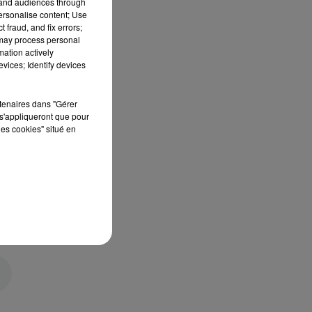
tand audiences through
personalise content; Use
 fraud, and fix errors;
 may process personal
mation actively
vices; Identify devices
rtenaires dans "Gérer
s'appliqueront que pour
les cookies" situé en