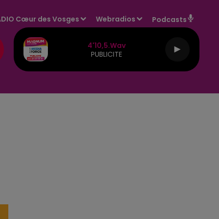
DIO Cœur des Vosges
Webradios
Podcasts
Pleurer En Dansant
HOSHI