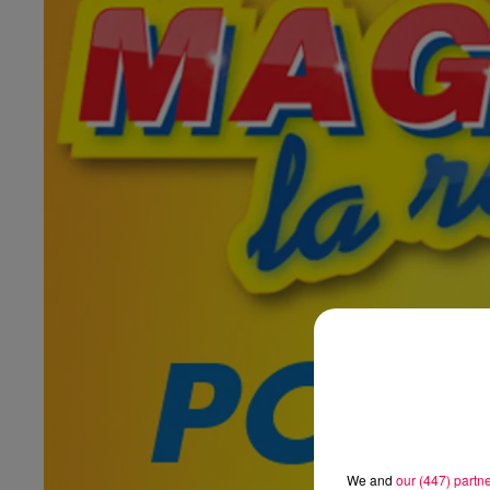
We and
our (447) partn