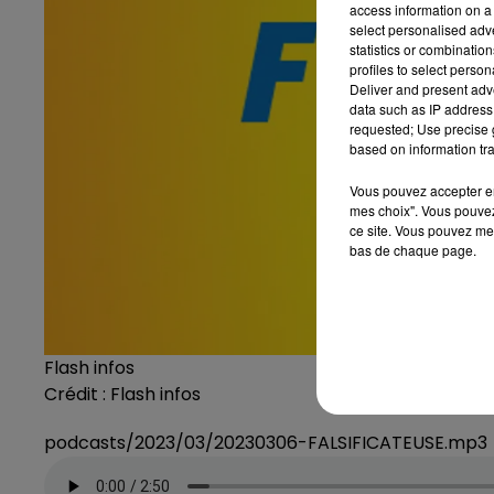
access information on a 
select personalised ad
statistics or combinatio
profiles to select person
Deliver and present adv
data such as IP address 
requested; Use precise g
based on information tra
Vous pouvez accepter en 
mes choix". Vous pouvez
ce site. Vous pouvez met
bas de chaque page.
Flash infos
Crédit :
Flash infos
podcasts/2023/03/20230306-FALSIFICATEUSE.mp3