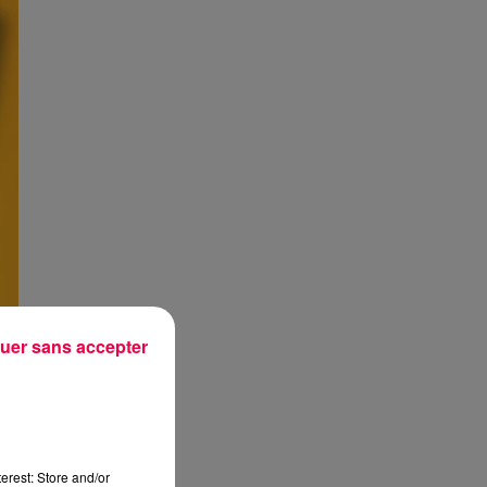
uer sans accepter
erest: Store and/or