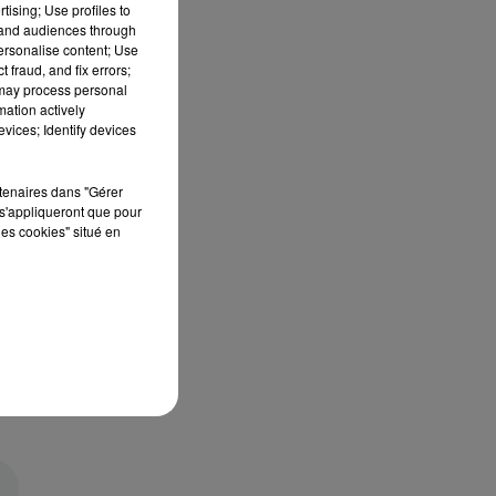
tising; Use profiles to
tand audiences through
personalise content; Use
 fraud, and fix errors;
 may process personal
mation actively
vices; Identify devices
rtenaires dans "Gérer
s'appliqueront que pour
les cookies" situé en