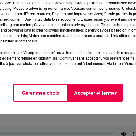
device; Use limited data to select advertising; Create profiles for personalised adver
vertising; Measure advertising performance; Measure content performance; Unders
ns of data from different sources; Develop and improve services; Create profiles to 
alised content; Use limited data to select content; Ensure security, prevent and detect
ertising and content; Save and communicate privacy choices. These technologies
and browsing data to offer following functionalities: Identify devices based on infor
eolocation data; Match and combine data from other data sources; Link different de
nsmitted automatically.
cliquant sur "Accepter et fermer", ou affiner en sélectionnant les finalités et/ou pa
 également refuser en cliquant sur "Continuer sans accepter". Vos préférences ne 
tre à jour vos choix, ou retirer votre consentement à tout moment via le lien "Gérer 
Gérer mes choix
Accepter et fermer