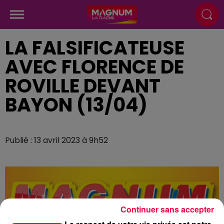
LA FALSIFICATEUSE
AVEC FLORENCE DE
ROVILLE DEVANT
BAYON (13/04)
Publié : 13 avril 2023 à 9h52
Continuer sans accepter