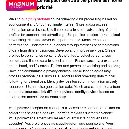
Le respect de votre vie privée est notre
priorité
We and
our (447) partners
do the following data processing based on
your consent and/or our legitimate interest: Store and/or access
information on a device; Use limited data to select advertising; Create
profiles for personalised advertising; Use profiles to select personalised
advertising; Measure advertising performance; Measure content
performance; Understand audiences through statistics or combinations
of data from different sources; Develop and improve services; Create
profiles to personalise content; Use profiles to select personalised
content; Use limited data to select content; Ensure security, prevent and
detect fraud, and fix errors; Deliver and present advertising and content;
Save and communicate privacy choices. These technologies may
process personal data such as IP address and browsing data to offer
following functionalities: Identify devices based on information actively
requested; Use precise geolocation data; Match and combine data from
other data sources; Link different devices; Identify devices based on
Flash infos
information transmitted automatically.
Crédit :
Flash infos
Vous pouvez accepter en cliquant sur "Accepter et fermer", ou affiner en
podcasts/2023/04/20230413-FALSIFICATEUSE.mp3
sélectionnant les finalités et/ou partenaires dans "Gérer mes choix".
Vous pouvez également refuser en cliquant sur "Continuer sans
accepter". Vos préférences ne s'appliqueront que pour ce site. Vous
pouvez mettre à jour vos choix, ou retirer votre consentement à tout