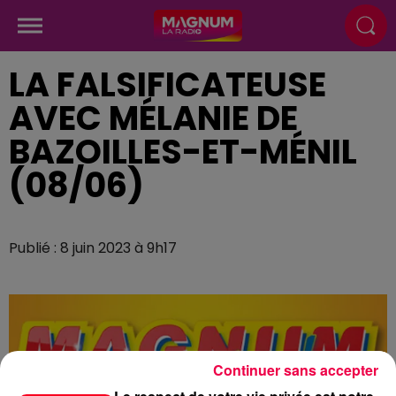
LA FALSIFICATEUSE
AVEC MÉLANIE DE
BAZOILLES-ET-MÉNIL
(08/06)
Publié : 8 juin 2023 à 9h17
Continuer sans accepter