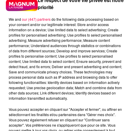
Le respect de votre vie privée est notre
priorité
We and
our (447) partners
do the following data processing based on
your consent and/or our legitimate interest: Store and/or access
information on a device; Use limited data to select advertising; Create
profiles for personalised advertising; Use profiles to select personalised
advertising; Measure advertising performance; Measure content
performance; Understand audiences through statistics or combinations
of data from different sources; Develop and improve services; Create
profiles to personalise content; Use profiles to select personalised
content; Use limited data to select content; Ensure security, prevent and
detect fraud, and fix errors; Deliver and present advertising and content;
Save and communicate privacy choices. These technologies may
process personal data such as IP address and browsing data to offer
following functionalities: Identify devices based on information actively
requested; Use precise geolocation data; Match and combine data from
other data sources; Link different devices; Identify devices based on
Flash infos
information transmitted automatically.
Crédit :
Flash infos
Vous pouvez accepter en cliquant sur "Accepter et fermer", ou affiner en
podcasts/2023/06/20230608-FALSIFICATEUSE.mp3
sélectionnant les finalités et/ou partenaires dans "Gérer mes choix".
Vous pouvez également refuser en cliquant sur "Continuer sans
accepter". Vos préférences ne s'appliqueront que pour ce site. Vous
pouvez mettre à jour vos choix, ou retirer votre consentement à tout