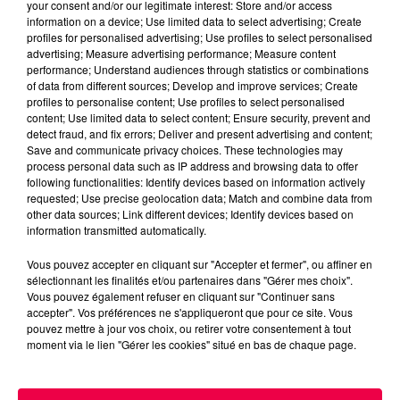
your consent and/or our legitimate interest: Store and/or access
information on a device; Use limited data to select advertising; Create
profiles for personalised advertising; Use profiles to select personalised
advertising; Measure advertising performance; Measure content
performance; Understand audiences through statistics or combinations
of data from different sources; Develop and improve services; Create
profiles to personalise content; Use profiles to select personalised
content; Use limited data to select content; Ensure security, prevent and
detect fraud, and fix errors; Deliver and present advertising and content;
Save and communicate privacy choices. These technologies may
process personal data such as IP address and browsing data to offer
following functionalities: Identify devices based on information actively
requested; Use precise geolocation data; Match and combine data from
podcasts/2024/12/DEUXIEME-PARTIE.mp3
other data sources; Link different devices; Identify devices based on
information transmitted automatically.
Vous pouvez accepter en cliquant sur "Accepter et fermer", ou affiner en
sélectionnant les finalités et/ou partenaires dans "Gérer mes choix".
Vous pouvez également refuser en cliquant sur "Continuer sans
accepter". Vos préférences ne s'appliqueront que pour ce site. Vous
pouvez mettre à jour vos choix, ou retirer votre consentement à tout
moment via le lien "Gérer les cookies" situé en bas de chaque page.
ACCUEIL
INFOS
EMISSIONS