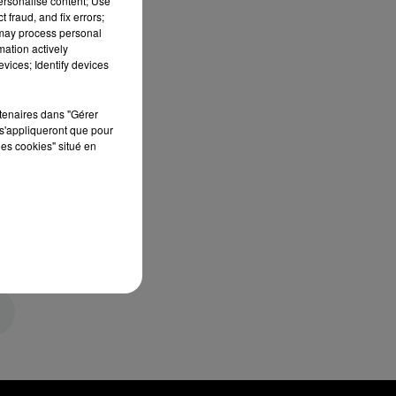
personalise content; Use
 fraud, and fix errors;
 may process personal
mation actively
vices; Identify devices
rtenaires dans "Gérer
s'appliqueront que pour
les cookies" situé en