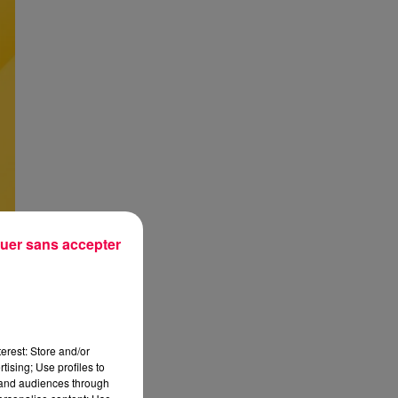
uer sans accepter
erest: Store and/or
tising; Use profiles to
tand audiences through