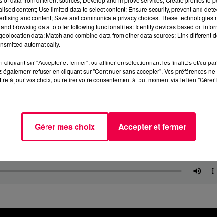
ns of data from different sources; Develop and improve services; Create profiles to 
alised content; Use limited data to select content; Ensure security, prevent and detect
ertising and content; Save and communicate privacy choices. These technologies
and browsing data to offer following functionalities: Identify devices based on infor
eolocation data; Match and combine data from other data sources; Link different de
nsmitted automatically.
cliquant sur "Accepter et fermer", ou affiner en sélectionnant les finalités et/ou pa
 également refuser en cliquant sur "Continuer sans accepter". Vos préférences ne 
tre à jour vos choix, ou retirer votre consentement à tout moment via le lien "Gérer 
Gérer mes choix
Accepter et fermer