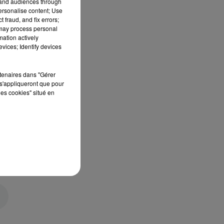
tand audiences through
personalise content; Use
 fraud, and fix errors;
 may process personal
mation actively
vices; Identify devices
rtenaires dans "Gérer
s'appliqueront que pour
les cookies" situé en