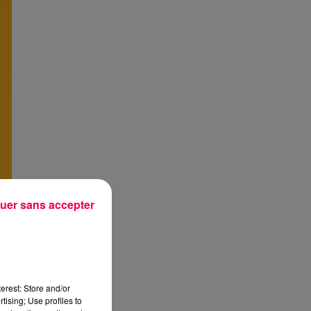
uer sans accepter
erest: Store and/or
tising; Use profiles to