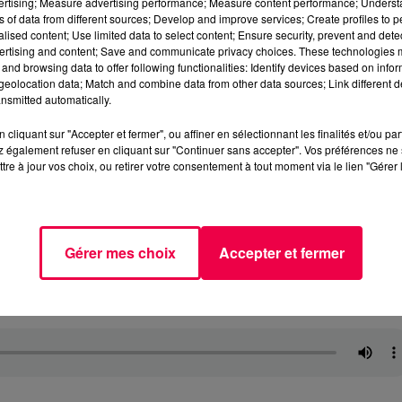
vertising; Measure advertising performance; Measure content performance; Unders
ns of data from different sources; Develop and improve services; Create profiles to 
alised content; Use limited data to select content; Ensure security, prevent and detect
ertising and content; Save and communicate privacy choices. These technologies
and browsing data to offer following functionalities: Identify devices based on infor
eolocation data; Match and combine data from other data sources; Link different de
nsmitted automatically.
cliquant sur "Accepter et fermer", ou affiner en sélectionnant les finalités et/ou pa
 également refuser en cliquant sur "Continuer sans accepter". Vos préférences ne 
tre à jour vos choix, ou retirer votre consentement à tout moment via le lien "Gérer 
Gérer mes choix
Accepter et fermer