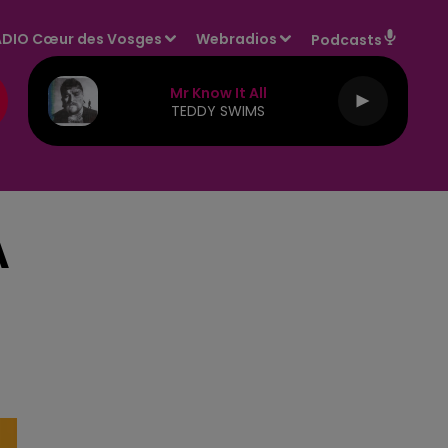
DIO Cœur des Vosges
Webradios
Podcasts
Mr Know It All
TEDDY SWIMS
A