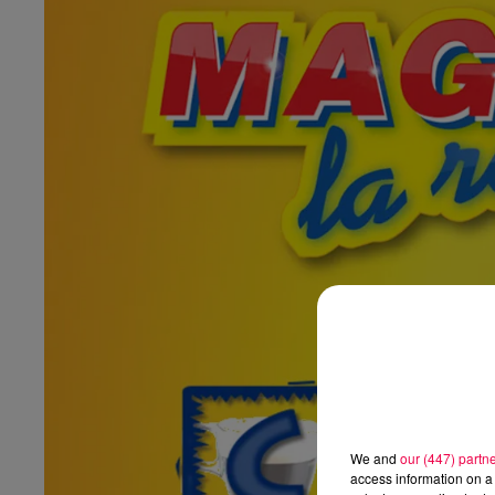
We and
our (447) partn
access information on a 