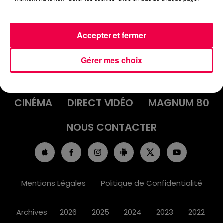
Accepter et fermer
ACCUEIL
INFOS
EMISSIONS
Gérer mes choix
AGENDA
JEUX
PODCASTS
CINÉMA
DIRECT VIDÉO
MAGNUM 80
NOUS CONTACTER
Mentions Légales
Politique de Confidentialité
Archives
2026
2025
2024
2023
2022