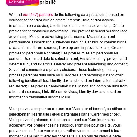
priorité
We and
our (447) partners
do the following data processing based on
your consent and/or our legitimate interest: Store and/or access
information on a device; Use limited data to select advertising; Create
profiles for personalised advertising; Use profiles to select personalised
advertising; Measure advertising performance; Measure content
performance; Understand audiences through statistics or combinations
of data from different sources; Develop and improve services; Create
profiles to personalise content; Use profiles to select personalised
content; Use limited data to select content; Ensure security, prevent and
detect fraud, and fix errors; Deliver and present advertising and content;
Save and communicate privacy choices. These technologies may
process personal data such as IP address and browsing data to offer
following functionalities: Identify devices based on information actively
requested; Use precise geolocation data; Match and combine data from
Flash infos
other data sources; Link different devices; Identify devices based on
Crédit :
Flash infos
information transmitted automatically.
podcasts/2023/02/20230206-CAFE-QUIZZ.mp3
Vous pouvez accepter en cliquant sur "Accepter et fermer", ou affiner en
sélectionnant les finalités et/ou partenaires dans "Gérer mes choix".
Vous pouvez également refuser en cliquant sur "Continuer sans
accepter". Vos préférences ne s'appliqueront que pour ce site. Vous
pouvez mettre à jour vos choix, ou retirer votre consentement à tout
moment via le lien "Gérer les cookies" situé en bas de chaque page.