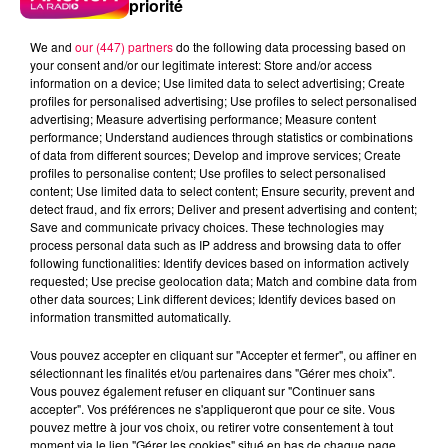
priorité
We and
our (447) partners
do the following data processing based on
your consent and/or our legitimate interest: Store and/or access
information on a device; Use limited data to select advertising; Create
profiles for personalised advertising; Use profiles to select personalised
advertising; Measure advertising performance; Measure content
performance; Understand audiences through statistics or combinations
of data from different sources; Develop and improve services; Create
profiles to personalise content; Use profiles to select personalised
content; Use limited data to select content; Ensure security, prevent and
detect fraud, and fix errors; Deliver and present advertising and content;
Save and communicate privacy choices. These technologies may
process personal data such as IP address and browsing data to offer
following functionalities: Identify devices based on information actively
requested; Use precise geolocation data; Match and combine data from
Flash infos
other data sources; Link different devices; Identify devices based on
Crédit :
Flash infos
information transmitted automatically.
podcasts/2023/02/20230203-CAFE-QUIZZ.mp3
Vous pouvez accepter en cliquant sur "Accepter et fermer", ou affiner en
sélectionnant les finalités et/ou partenaires dans "Gérer mes choix".
Vous pouvez également refuser en cliquant sur "Continuer sans
accepter". Vos préférences ne s'appliqueront que pour ce site. Vous
pouvez mettre à jour vos choix, ou retirer votre consentement à tout
moment via le lien "Gérer les cookies" situé en bas de chaque page.