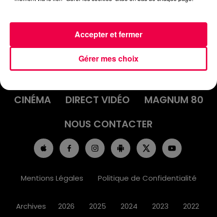
Accepter et fermer
ACCUEIL
INFOS
EMISSIONS
Gérer mes choix
AGENDA
JEUX
PODCASTS
CINÉMA
DIRECT VIDÉO
MAGNUM 80
NOUS CONTACTER
Mentions Légales
Politique de Confidentialité
Archives
2026
2025
2024
2023
2022