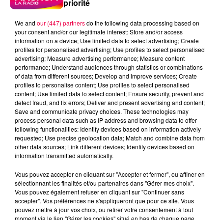
priorité
We and
our (447) partners
do the following data processing based on
your consent and/or our legitimate interest: Store and/or access
information on a device; Use limited data to select advertising; Create
profiles for personalised advertising; Use profiles to select personalised
advertising; Measure advertising performance; Measure content
performance; Understand audiences through statistics or combinations
of data from different sources; Develop and improve services; Create
profiles to personalise content; Use profiles to select personalised
content; Use limited data to select content; Ensure security, prevent and
detect fraud, and fix errors; Deliver and present advertising and content;
Save and communicate privacy choices. These technologies may
process personal data such as IP address and browsing data to offer
following functionalities: Identify devices based on information actively
requested; Use precise geolocation data; Match and combine data from
Flash infos
other data sources; Link different devices; Identify devices based on
Crédit :
Flash infos
information transmitted automatically.
podcasts/2023/04/20230426-CC.mp3
Vous pouvez accepter en cliquant sur "Accepter et fermer", ou affiner en
sélectionnant les finalités et/ou partenaires dans "Gérer mes choix".
Vous pouvez également refuser en cliquant sur "Continuer sans
accepter". Vos préférences ne s'appliqueront que pour ce site. Vous
pouvez mettre à jour vos choix, ou retirer votre consentement à tout
moment via le lien "Gérer les cookies" situé en bas de chaque page.