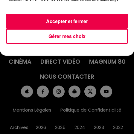
Accepter et fermer
ACCUEIL
INFOS
EMISSIONS
Gérer mes choix
AGENDA
JEUX
PODCASTS
CINÉMA
DIRECT VIDÉO
MAGNUM 80
NOUS CONTACTER
Mentions Légales
Politique de Confidentialité
Archives
2026
2025
2024
2023
2022