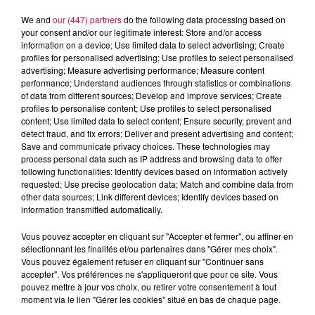
We and
our (447) partners
do the following data processing based on
your consent and/or our legitimate interest: Store and/or access
information on a device; Use limited data to select advertising; Create
profiles for personalised advertising; Use profiles to select personalised
advertising; Measure advertising performance; Measure content
performance; Understand audiences through statistics or combinations
of data from different sources; Develop and improve services; Create
profiles to personalise content; Use profiles to select personalised
content; Use limited data to select content; Ensure security, prevent and
detect fraud, and fix errors; Deliver and present advertising and content;
Save and communicate privacy choices. These technologies may
process personal data such as IP address and browsing data to offer
following functionalities: Identify devices based on information actively
Flash infos
requested; Use precise geolocation data; Match and combine data from
Crédit :
Flash infos
other data sources; Link different devices; Identify devices based on
information transmitted automatically.
podcasts/2023/02/20230202-CC.mp3
Vous pouvez accepter en cliquant sur "Accepter et fermer", ou affiner en
sélectionnant les finalités et/ou partenaires dans "Gérer mes choix".
Vous pouvez également refuser en cliquant sur "Continuer sans
accepter". Vos préférences ne s'appliqueront que pour ce site. Vous
pouvez mettre à jour vos choix, ou retirer votre consentement à tout
moment via le lien "Gérer les cookies" situé en bas de chaque page.