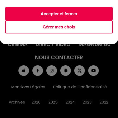
Accepter et fermer
ACCUEIL
INFOS
EMISSIONS
Gérer mes choix
AGENDA
JEUX
PODCASTS
CINÉMA
DIRECT VIDÉO
MAGNUM 80
NOUS CONTACTER
Mentions Légales
Politique de Confidentialité
Archives
2026
2025
2024
2023
2022