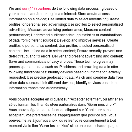
We and
our (447) partners
do the following data processing based on
your consent and/or our legitimate interest: Store and/or access
information on a device; Use limited data to select advertising; Create
profiles for personalised advertising; Use profiles to select personalised
advertising; Measure advertising performance; Measure content
performance; Understand audiences through statistics or combinations
of data from different sources; Develop and improve services; Create
profiles to personalise content; Use profiles to select personalised
content; Use limited data to select content; Ensure security, prevent and
detect fraud, and fix errors; Deliver and present advertising and content;
Save and communicate privacy choices. These technologies may
process personal data such as IP address and browsing data to offer
following functionalities: Identify devices based on information actively
Flash infos
requested; Use precise geolocation data; Match and combine data from
Crédit :
Flash infos
other data sources; Link different devices; Identify devices based on
information transmitted automatically.
podcasts/2023/04/20230406-CC.mp3
Vous pouvez accepter en cliquant sur "Accepter et fermer", ou affiner en
sélectionnant les finalités et/ou partenaires dans "Gérer mes choix".
Vous pouvez également refuser en cliquant sur "Continuer sans
accepter". Vos préférences ne s'appliqueront que pour ce site. Vous
pouvez mettre à jour vos choix, ou retirer votre consentement à tout
moment via le lien "Gérer les cookies" situé en bas de chaque page.