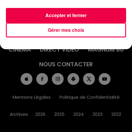
Accepter et fermer
ACCUEIL
INFOS
EMISSIONS
Gérer mes choix
AGENDA
JEUX
PODCASTS
CINÉMA
DIRECT VIDÉO
MAGNUM 80
NOUS CONTACTER
Mentions Légales
Politique de Confidentialité
Archives
2026
2025
2024
2023
2022