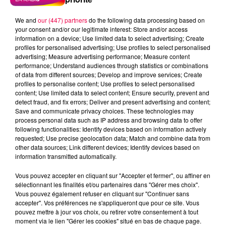
We and
our (447) partners
do the following data processing based on
your consent and/or our legitimate interest: Store and/or access
information on a device; Use limited data to select advertising; Create
profiles for personalised advertising; Use profiles to select personalised
advertising; Measure advertising performance; Measure content
performance; Understand audiences through statistics or combinations
of data from different sources; Develop and improve services; Create
profiles to personalise content; Use profiles to select personalised
content; Use limited data to select content; Ensure security, prevent and
detect fraud, and fix errors; Deliver and present advertising and content;
Save and communicate privacy choices. These technologies may
process personal data such as IP address and browsing data to offer
Flash infos
following functionalities: Identify devices based on information actively
Crédit :
Flash infos
requested; Use precise geolocation data; Match and combine data from
other data sources; Link different devices; Identify devices based on
information transmitted automatically.
podcasts/2022/09/2022-09-08-09-45-
34_20220908_CC.mp3
Vous pouvez accepter en cliquant sur "Accepter et fermer", ou affiner en
sélectionnant les finalités et/ou partenaires dans "Gérer mes choix".
Vous pouvez également refuser en cliquant sur "Continuer sans
accepter". Vos préférences ne s'appliqueront que pour ce site. Vous
pouvez mettre à jour vos choix, ou retirer votre consentement à tout
moment via le lien "Gérer les cookies" situé en bas de chaque page.