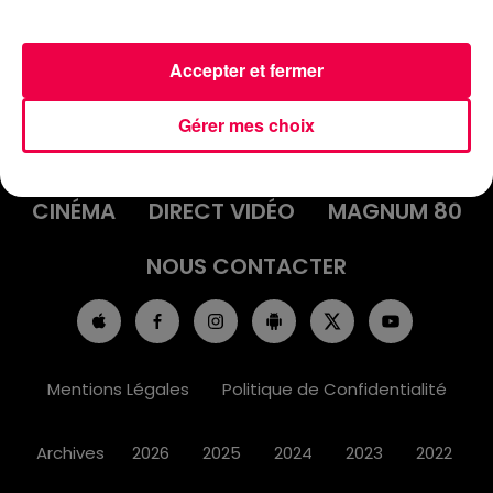
Accepter et fermer
ACCUEIL
INFOS
EMISSIONS
Gérer mes choix
AGENDA
JEUX
PODCASTS
CINÉMA
DIRECT VIDÉO
MAGNUM 80
NOUS CONTACTER
Mentions Légales
Politique de Confidentialité
Archives
2026
2025
2024
2023
2022