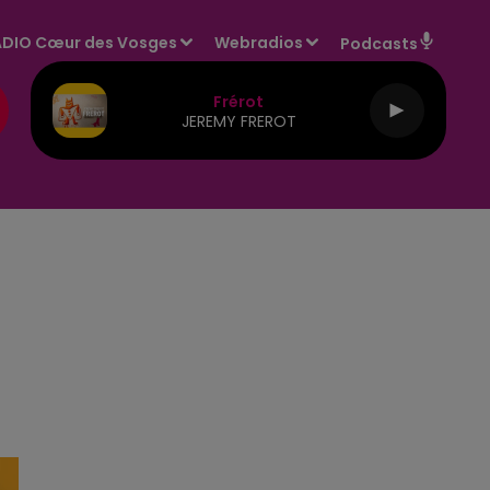
DIO Cœur des Vosges
Webradios
Podcasts
Frérot
JEREMY FREROT