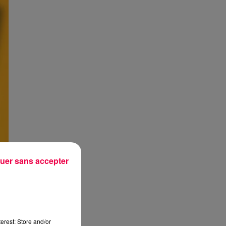
uer sans accepter
erest: Store and/or