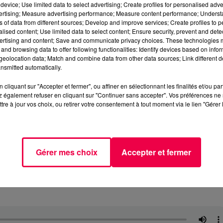
device; Use limited data to select advertising; Create profiles for personalised adver
vertising; Measure advertising performance; Measure content performance; Unders
ns of data from different sources; Develop and improve services; Create profiles to 
alised content; Use limited data to select content; Ensure security, prevent and detect
ertising and content; Save and communicate privacy choices. These technologies
and browsing data to offer following functionalities: Identify devices based on infor
eolocation data; Match and combine data from other data sources; Link different de
nsmitted automatically.
cliquant sur "Accepter et fermer", ou affiner en sélectionnant les finalités et/ou pa
 également refuser en cliquant sur "Continuer sans accepter". Vos préférences ne 
tre à jour vos choix, ou retirer votre consentement à tout moment via le lien "Gérer 
Gérer mes choix
Accepter et fermer