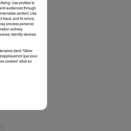
tising; Use profiles to
tand audiences through
personalise content; Use
 fraud, and fix errors;
 may process personal
mation actively
vices; Identify devices
rtenaires dans "Gérer
s'appliqueront que pour
les cookies" situé en