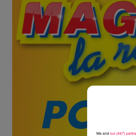
We and
our (447) partn