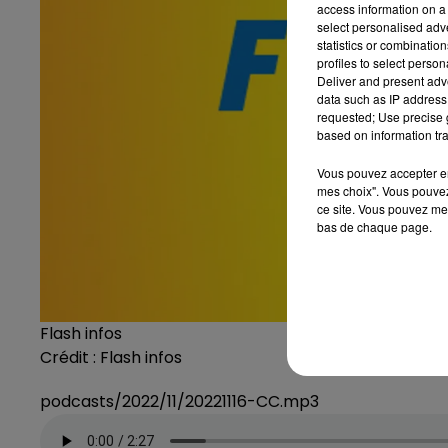
access information on a 
select personalised ad
statistics or combinatio
profiles to select person
Deliver and present adv
data such as IP address 
requested; Use precise g
based on information tra
Vous pouvez accepter en 
mes choix". Vous pouvez
ce site. Vous pouvez met
bas de chaque page.
Flash infos
Crédit :
Flash infos
podcasts/2022/11/20221116-CC.mp3