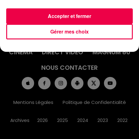
Accepter et fermer
ACCUEIL
INFOS
EMISSIONS
Gérer mes choix
AGENDA
JEUX
PODCASTS
CINÉMA
DIRECT VIDÉO
MAGNUM 80
NOUS CONTACTER
Mentions Légales
Politique de Confidentialité
Archives
2026
2025
2024
2023
2022