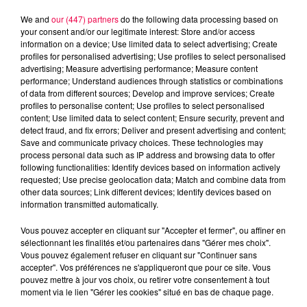
We and
our (447) partners
do the following data processing based on
your consent and/or our legitimate interest: Store and/or access
information on a device; Use limited data to select advertising; Create
profiles for personalised advertising; Use profiles to select personalised
advertising; Measure advertising performance; Measure content
performance; Understand audiences through statistics or combinations
of data from different sources; Develop and improve services; Create
profiles to personalise content; Use profiles to select personalised
content; Use limited data to select content; Ensure security, prevent and
detect fraud, and fix errors; Deliver and present advertising and content;
Save and communicate privacy choices. These technologies may
process personal data such as IP address and browsing data to offer
following functionalities: Identify devices based on information actively
Flash infos
requested; Use precise geolocation data; Match and combine data from
Crédit :
Flash infos
other data sources; Link different devices; Identify devices based on
information transmitted automatically.
podcasts/2022/10/20221026-CC.mp3
Vous pouvez accepter en cliquant sur "Accepter et fermer", ou affiner en
sélectionnant les finalités et/ou partenaires dans "Gérer mes choix".
Vous pouvez également refuser en cliquant sur "Continuer sans
accepter". Vos préférences ne s'appliqueront que pour ce site. Vous
pouvez mettre à jour vos choix, ou retirer votre consentement à tout
moment via le lien "Gérer les cookies" situé en bas de chaque page.