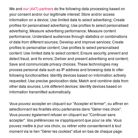
We and
our (447) partners
do the following data processing based on
your consent and/or our legitimate interest: Store and/or access
information on a device; Use limited data to select advertising; Create
profiles for personalised advertising; Use profiles to select personalised
advertising; Measure advertising performance; Measure content
performance; Understand audiences through statistics or combinations
of data from different sources; Develop and improve services; Create
profiles to personalise content; Use profiles to select personalised
content; Use limited data to select content; Ensure security, prevent and
detect fraud, and fix errors; Deliver and present advertising and content;
Save and communicate privacy choices. These technologies may
process personal data such as IP address and browsing data to offer
following functionalities: Identify devices based on information actively
Flash infos
requested; Use precise geolocation data; Match and combine data from
Crédit :
Flash infos
other data sources; Link different devices; Identify devices based on
information transmitted automatically.
podcasts/2023/01/20230103-CC.mp3
Vous pouvez accepter en cliquant sur "Accepter et fermer", ou affiner en
sélectionnant les finalités et/ou partenaires dans "Gérer mes choix".
Vous pouvez également refuser en cliquant sur "Continuer sans
accepter". Vos préférences ne s'appliqueront que pour ce site. Vous
pouvez mettre à jour vos choix, ou retirer votre consentement à tout
moment via le lien "Gérer les cookies" situé en bas de chaque page.