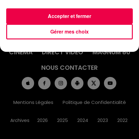
Accepter et fermer
ACCUEIL
INFOS
EMISSIONS
Gérer mes choix
AGENDA
JEUX
PODCASTS
CINÉMA
DIRECT VIDÉO
MAGNUM 80
NOUS CONTACTER
Mentions Légales
Politique de Confidentialité
Archives
2026
2025
2024
2023
2022