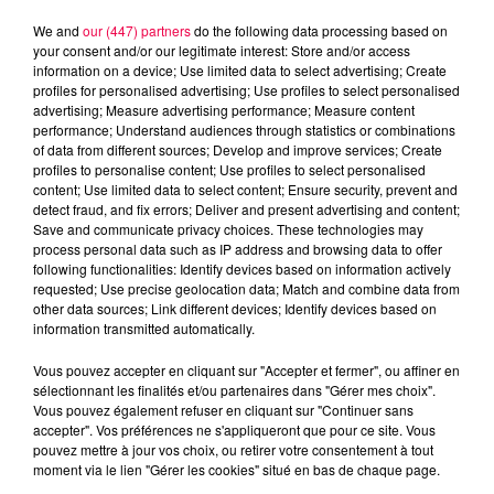
We and
our (447) partners
do the following data processing based on
your consent and/or our legitimate interest: Store and/or access
information on a device; Use limited data to select advertising; Create
profiles for personalised advertising; Use profiles to select personalised
advertising; Measure advertising performance; Measure content
performance; Understand audiences through statistics or combinations
of data from different sources; Develop and improve services; Create
profiles to personalise content; Use profiles to select personalised
content; Use limited data to select content; Ensure security, prevent and
detect fraud, and fix errors; Deliver and present advertising and content;
Save and communicate privacy choices. These technologies may
process personal data such as IP address and browsing data to offer
following functionalities: Identify devices based on information actively
Flash infos
requested; Use precise geolocation data; Match and combine data from
Crédit :
Flash infos
other data sources; Link different devices; Identify devices based on
information transmitted automatically.
podcasts/2022/11/20221128-CC.mp3
Vous pouvez accepter en cliquant sur "Accepter et fermer", ou affiner en
sélectionnant les finalités et/ou partenaires dans "Gérer mes choix".
Vous pouvez également refuser en cliquant sur "Continuer sans
accepter". Vos préférences ne s'appliqueront que pour ce site. Vous
pouvez mettre à jour vos choix, ou retirer votre consentement à tout
moment via le lien "Gérer les cookies" situé en bas de chaque page.