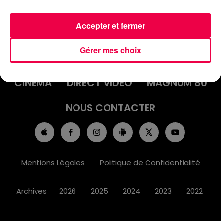
Accepter et fermer
ACCUEIL
INFOS
EMISSIONS
Gérer mes choix
AGENDA
JEUX
PODCASTS
CINÉMA
DIRECT VIDÉO
MAGNUM 80
NOUS CONTACTER
Mentions Légales
Politique de Confidentialité
Archives
2026
2025
2024
2023
2022