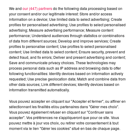
We and
our (447) partners
do the following data processing based on
your consent and/or our legitimate interest: Store and/or access
information on a device; Use limited data to select advertising; Create
profiles for personalised advertising; Use profiles to select personalised
advertising; Measure advertising performance; Measure content
performance; Understand audiences through statistics or combinations
of data from different sources; Develop and improve services; Create
profiles to personalise content; Use profiles to select personalised
content; Use limited data to select content; Ensure security, prevent and
detect fraud, and fix errors; Deliver and present advertising and content;
Save and communicate privacy choices. These technologies may
process personal data such as IP address and browsing data to offer
following functionalities: Identify devices based on information actively
Flash infos
requested; Use precise geolocation data; Match and combine data from
Crédit :
Flash infos
other data sources; Link different devices; Identify devices based on
information transmitted automatically.
podcasts/2023/05/20230523-CC.mp3
Vous pouvez accepter en cliquant sur "Accepter et fermer", ou affiner en
sélectionnant les finalités et/ou partenaires dans "Gérer mes choix".
Vous pouvez également refuser en cliquant sur "Continuer sans
accepter". Vos préférences ne s'appliqueront que pour ce site. Vous
pouvez mettre à jour vos choix, ou retirer votre consentement à tout
moment via le lien "Gérer les cookies" situé en bas de chaque page.