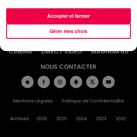
Accepter et fermer
ACCUEIL
INFOS
EMISSIONS
Gérer mes choix
AGENDA
JEUX
PODCASTS
CINÉMA
DIRECT VIDÉO
MAGNUM 80
NOUS CONTACTER
Mentions Légales
Politique de Confidentialité
Archives
2026
2025
2024
2023
2022