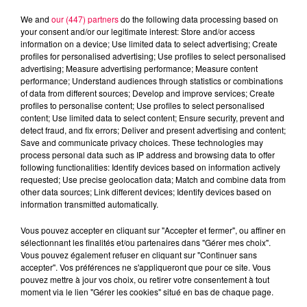
We and
our (447) partners
do the following data processing based on
your consent and/or our legitimate interest: Store and/or access
information on a device; Use limited data to select advertising; Create
profiles for personalised advertising; Use profiles to select personalised
advertising; Measure advertising performance; Measure content
performance; Understand audiences through statistics or combinations
of data from different sources; Develop and improve services; Create
profiles to personalise content; Use profiles to select personalised
content; Use limited data to select content; Ensure security, prevent and
detect fraud, and fix errors; Deliver and present advertising and content;
Save and communicate privacy choices. These technologies may
process personal data such as IP address and browsing data to offer
following functionalities: Identify devices based on information actively
Flash infos
requested; Use precise geolocation data; Match and combine data from
Crédit :
Flash infos
other data sources; Link different devices; Identify devices based on
information transmitted automatically.
podcasts/2023/06/20230622-CC.mp3
Vous pouvez accepter en cliquant sur "Accepter et fermer", ou affiner en
sélectionnant les finalités et/ou partenaires dans "Gérer mes choix".
Vous pouvez également refuser en cliquant sur "Continuer sans
accepter". Vos préférences ne s'appliqueront que pour ce site. Vous
pouvez mettre à jour vos choix, ou retirer votre consentement à tout
moment via le lien "Gérer les cookies" situé en bas de chaque page.