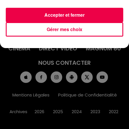
Accepter et fermer
ACCUEIL
INFOS
EMISSIONS
Gérer mes choix
AGENDA
JEUX
PODCASTS
CINÉMA
DIRECT VIDÉO
MAGNUM 80
NOUS CONTACTER
Mentions Légales
Politique de Confidentialité
Archives
2026
2025
2024
2023
2022