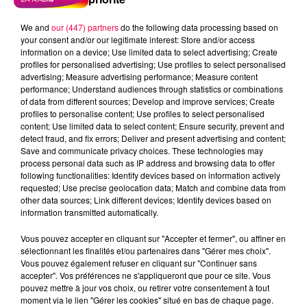
We and
our (447) partners
do the following data processing based on
your consent and/or our legitimate interest: Store and/or access
information on a device; Use limited data to select advertising; Create
profiles for personalised advertising; Use profiles to select personalised
advertising; Measure advertising performance; Measure content
performance; Understand audiences through statistics or combinations
of data from different sources; Develop and improve services; Create
profiles to personalise content; Use profiles to select personalised
content; Use limited data to select content; Ensure security, prevent and
detect fraud, and fix errors; Deliver and present advertising and content;
Save and communicate privacy choices. These technologies may
process personal data such as IP address and browsing data to offer
Flash infos
following functionalities: Identify devices based on information actively
Crédit :
Flash infos
requested; Use precise geolocation data; Match and combine data from
other data sources; Link different devices; Identify devices based on
information transmitted automatically.
podcasts/2022/09/2022-09-12-09-57-
01_20220912_CC.mp3
Vous pouvez accepter en cliquant sur "Accepter et fermer", ou affiner en
sélectionnant les finalités et/ou partenaires dans "Gérer mes choix".
Vous pouvez également refuser en cliquant sur "Continuer sans
accepter". Vos préférences ne s'appliqueront que pour ce site. Vous
pouvez mettre à jour vos choix, ou retirer votre consentement à tout
moment via le lien "Gérer les cookies" situé en bas de chaque page.