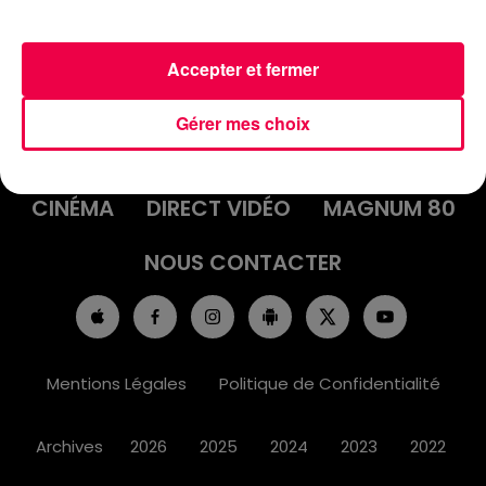
Accepter et fermer
ACCUEIL
INFOS
EMISSIONS
Gérer mes choix
AGENDA
JEUX
PODCASTS
CINÉMA
DIRECT VIDÉO
MAGNUM 80
NOUS CONTACTER
Mentions Légales
Politique de Confidentialité
Archives
2026
2025
2024
2023
2022