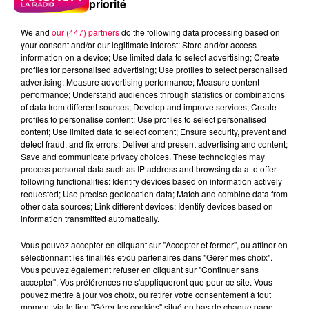
priorité
We and
our (447) partners
do the following data processing based on
your consent and/or our legitimate interest: Store and/or access
information on a device; Use limited data to select advertising; Create
profiles for personalised advertising; Use profiles to select personalised
advertising; Measure advertising performance; Measure content
performance; Understand audiences through statistics or combinations
of data from different sources; Develop and improve services; Create
profiles to personalise content; Use profiles to select personalised
content; Use limited data to select content; Ensure security, prevent and
detect fraud, and fix errors; Deliver and present advertising and content;
Save and communicate privacy choices. These technologies may
process personal data such as IP address and browsing data to offer
following functionalities: Identify devices based on information actively
requested; Use precise geolocation data; Match and combine data from
Flash infos
other data sources; Link different devices; Identify devices based on
Crédit :
Flash infos
information transmitted automatically.
podcasts/2022/10/20221014-CC.mp3
Vous pouvez accepter en cliquant sur "Accepter et fermer", ou affiner en
sélectionnant les finalités et/ou partenaires dans "Gérer mes choix".
Vous pouvez également refuser en cliquant sur "Continuer sans
accepter". Vos préférences ne s'appliqueront que pour ce site. Vous
pouvez mettre à jour vos choix, ou retirer votre consentement à tout
moment via le lien "Gérer les cookies" situé en bas de chaque page.