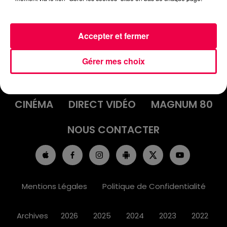
Accepter et fermer
ACCUEIL
INFOS
EMISSIONS
Gérer mes choix
AGENDA
JEUX
PODCASTS
CINÉMA
DIRECT VIDÉO
MAGNUM 80
NOUS CONTACTER
Mentions Légales
Politique de Confidentialité
Archives
2026
2025
2024
2023
2022