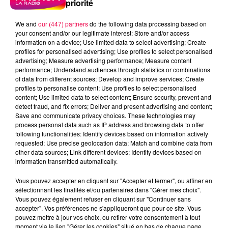
priorité
We and
our (447) partners
do the following data processing based on
your consent and/or our legitimate interest: Store and/or access
information on a device; Use limited data to select advertising; Create
profiles for personalised advertising; Use profiles to select personalised
advertising; Measure advertising performance; Measure content
performance; Understand audiences through statistics or combinations
of data from different sources; Develop and improve services; Create
profiles to personalise content; Use profiles to select personalised
content; Use limited data to select content; Ensure security, prevent and
detect fraud, and fix errors; Deliver and present advertising and content;
Save and communicate privacy choices. These technologies may
process personal data such as IP address and browsing data to offer
following functionalities: Identify devices based on information actively
requested; Use precise geolocation data; Match and combine data from
Flash infos
other data sources; Link different devices; Identify devices based on
Crédit :
Flash infos
information transmitted automatically.
podcasts/2023/06/20230623-CC.mp3
Vous pouvez accepter en cliquant sur "Accepter et fermer", ou affiner en
sélectionnant les finalités et/ou partenaires dans "Gérer mes choix".
Vous pouvez également refuser en cliquant sur "Continuer sans
accepter". Vos préférences ne s'appliqueront que pour ce site. Vous
pouvez mettre à jour vos choix, ou retirer votre consentement à tout
moment via le lien "Gérer les cookies" situé en bas de chaque page.