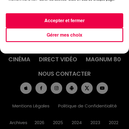
Accepter et fermer
ACCUEIL
INFOS
EMISSIONS
Gérer mes choix
AGENDA
JEUX
PODCASTS
CINÉMA
DIRECT VIDÉO
MAGNUM 80
NOUS CONTACTER
Mentions Légales
Politique de Confidentialité
Archives
2026
2025
2024
2023
2022