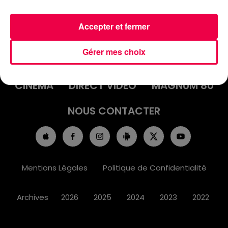
Accepter et fermer
ACCUEIL
INFOS
EMISSIONS
Gérer mes choix
AGENDA
JEUX
PODCASTS
CINÉMA
DIRECT VIDÉO
MAGNUM 80
NOUS CONTACTER
Mentions Légales
Politique de Confidentialité
Archives
2026
2025
2024
2023
2022