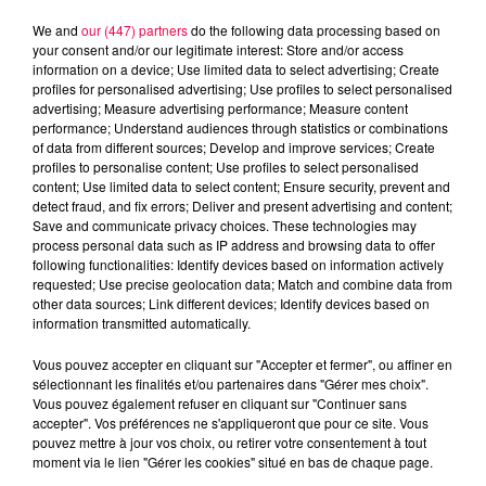
We and
our (447) partners
do the following data processing based on
your consent and/or our legitimate interest: Store and/or access
information on a device; Use limited data to select advertising; Create
profiles for personalised advertising; Use profiles to select personalised
advertising; Measure advertising performance; Measure content
performance; Understand audiences through statistics or combinations
of data from different sources; Develop and improve services; Create
profiles to personalise content; Use profiles to select personalised
content; Use limited data to select content; Ensure security, prevent and
detect fraud, and fix errors; Deliver and present advertising and content;
Save and communicate privacy choices. These technologies may
process personal data such as IP address and browsing data to offer
following functionalities: Identify devices based on information actively
Flash infos
requested; Use precise geolocation data; Match and combine data from
Crédit :
Flash infos
other data sources; Link different devices; Identify devices based on
information transmitted automatically.
podcasts/2022/10/20221004-CC.mp3
Vous pouvez accepter en cliquant sur "Accepter et fermer", ou affiner en
sélectionnant les finalités et/ou partenaires dans "Gérer mes choix".
Vous pouvez également refuser en cliquant sur "Continuer sans
accepter". Vos préférences ne s'appliqueront que pour ce site. Vous
pouvez mettre à jour vos choix, ou retirer votre consentement à tout
moment via le lien "Gérer les cookies" situé en bas de chaque page.