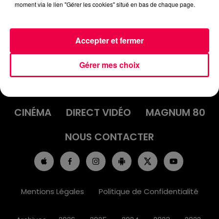
moment via le lien "Gérer les cookies" situé en bas de chaque page.
Accepter et fermer
ACCUEIL
INFOS
EMISSIONS
Gérer mes choix
AGENDA
JEUX
PODCASTS
CINÉMA
DIRECT VIDÉO
MAGNUM 80
NOUS CONTACTER
Mentions Légales
Politique de Confidentialité