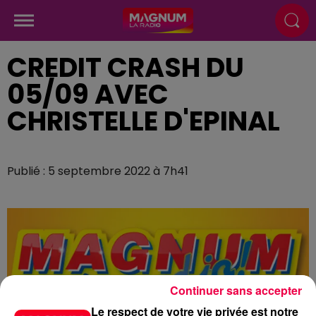
CREDIT CRASH DU
05/09 AVEC
CHRISTELLE D'EPINAL
Publié : 5 septembre 2022 à 7h41
Continuer sans accepter
Le respect de votre vie privée est notre