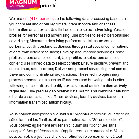
priorité
We and
our (447) partners
do the following data processing based on
your consent and/or our legitimate interest: Store and/or access
information on a device; Use limited data to select advertising; Create
profiles for personalised advertising; Use profiles to select personalised
advertising; Measure advertising performance; Measure content
performance; Understand audiences through statistics or combinations
of data from different sources; Develop and improve services; Create
profiles to personalise content; Use profiles to select personalised
content; Use limited data to select content; Ensure security, prevent and
detect fraud, and fix errors; Deliver and present advertising and content;
Save and communicate privacy choices. These technologies may
process personal data such as IP address and browsing data to offer
following functionalities: Identify devices based on information actively
Flash infos
requested; Use precise geolocation data; Match and combine data from
Crédit :
Flash infos
other data sources; Link different devices; Identify devices based on
information transmitted automatically.
podcasts/2022/09/2022-09-05-09-41-
Vous pouvez accepter en cliquant sur "Accepter et fermer", ou affiner en
52_20220905_CC.mp3
sélectionnant les finalités et/ou partenaires dans "Gérer mes choix".
Vous pouvez également refuser en cliquant sur "Continuer sans
accepter". Vos préférences ne s'appliqueront que pour ce site. Vous
pouvez mettre à jour vos choix, ou retirer votre consentement à tout