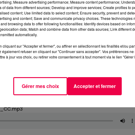
vertising; Measure advertising performance; Measure content performance; Unders
ns of data from different sources; Develop and improve services; Create profiles to 
alised content; Use limited data to select content; Ensure security, prevent and detect
ertising and content; Save and communicate privacy choices. These technologies
and browsing data to offer following functionalities: Identify devices based on infor
eolocation data; Match and combine data from other data sources; Link different de
nsmitted automatically.
cliquant sur "Accepter et fermer", ou affiner en sélectionnant les finalités et/ou pa
 également refuser en cliquant sur "Continuer sans accepter". Vos préférences ne 
tre à jour vos choix, ou retirer votre consentement à tout moment via le lien "Gérer 
Gérer mes choix
Accepter et fermer
15_CC.mp3