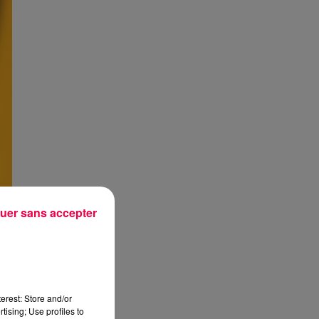
uer sans accepter
erest: Store and/or
tising; Use profiles to