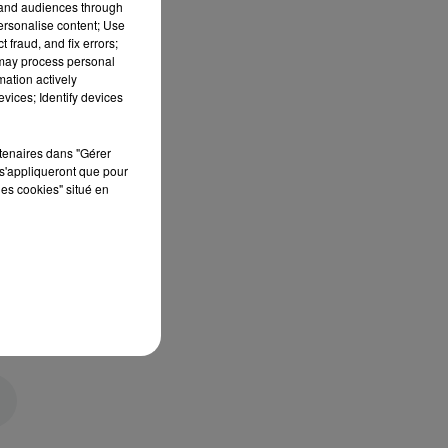
tand audiences through
personalise content; Use
 fraud, and fix errors;
 may process personal
mation actively
vices; Identify devices
rtenaires dans "Gérer
s'appliqueront que pour
les cookies" situé en