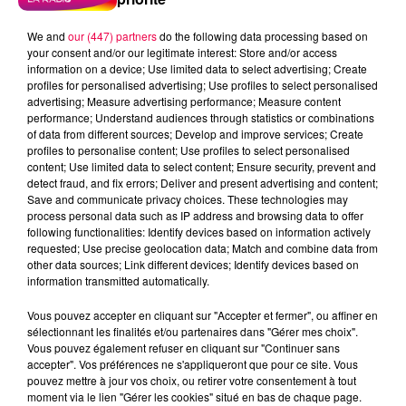
We and
our (447) partners
do the following data processing based on
your consent and/or our legitimate interest: Store and/or access
information on a device; Use limited data to select advertising; Create
profiles for personalised advertising; Use profiles to select personalised
advertising; Measure advertising performance; Measure content
performance; Understand audiences through statistics or combinations
of data from different sources; Develop and improve services; Create
profiles to personalise content; Use profiles to select personalised
content; Use limited data to select content; Ensure security, prevent and
detect fraud, and fix errors; Deliver and present advertising and content;
Save and communicate privacy choices. These technologies may
process personal data such as IP address and browsing data to offer
Flash infos
following functionalities: Identify devices based on information actively
Crédit :
Flash infos
requested; Use precise geolocation data; Match and combine data from
other data sources; Link different devices; Identify devices based on
information transmitted automatically.
podcasts/2022/06/2022-06-20-09-57-
15_20220620_CC.mp3
Vous pouvez accepter en cliquant sur "Accepter et fermer", ou affiner en
sélectionnant les finalités et/ou partenaires dans "Gérer mes choix".
Vous pouvez également refuser en cliquant sur "Continuer sans
accepter". Vos préférences ne s'appliqueront que pour ce site. Vous
pouvez mettre à jour vos choix, ou retirer votre consentement à tout
moment via le lien "Gérer les cookies" situé en bas de chaque page.