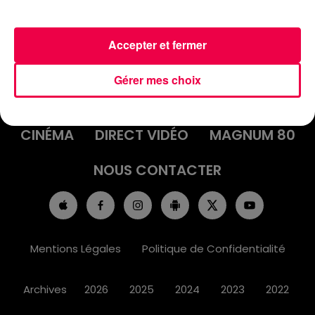
Accepter et fermer
ACCUEIL
INFOS
EMISSIONS
Gérer mes choix
AGENDA
JEUX
PODCASTS
CINÉMA
DIRECT VIDÉO
MAGNUM 80
NOUS CONTACTER
Mentions Légales
Politique de Confidentialité
Archives
2026
2025
2024
2023
2022