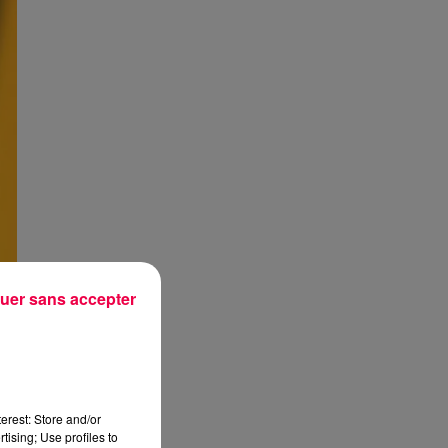
uer sans accepter
erest: Store and/or
tising; Use profiles to