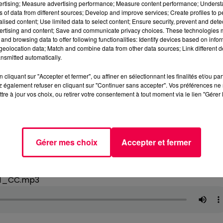
vertising; Measure advertising performance; Measure content performance; Unders
ns of data from different sources; Develop and improve services; Create profiles to 
alised content; Use limited data to select content; Ensure security, prevent and detect
ertising and content; Save and communicate privacy choices. These technologies
and browsing data to offer following functionalities: Identify devices based on infor
eolocation data; Match and combine data from other data sources; Link different de
nsmitted automatically.
cliquant sur "Accepter et fermer", ou affiner en sélectionnant les finalités et/ou pa
 également refuser en cliquant sur "Continuer sans accepter". Vos préférences ne 
tre à jour vos choix, ou retirer votre consentement à tout moment via le lien "Gérer 
Gérer mes choix
Accepter et fermer
21_CC.mp3