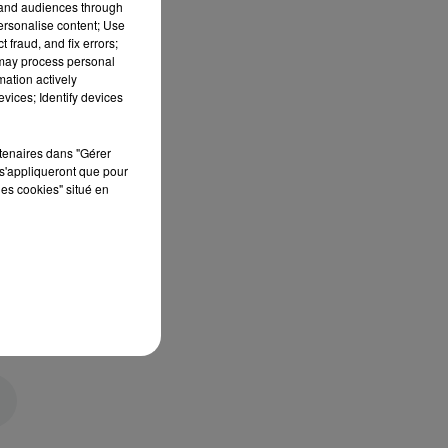
tand audiences through
personalise content; Use
 fraud, and fix errors;
 may process personal
mation actively
vices; Identify devices
rtenaires dans "Gérer
s'appliqueront que pour
les cookies" situé en