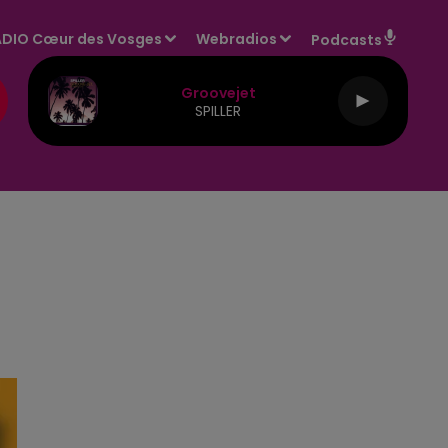
DIO Cœur des Vosges
Webradios
Podcasts
Groovejet
SPILLER