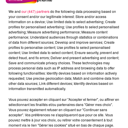
We and
our (447) partners
do the following data processing based on
your consent and/or our legitimate interest: Store and/or access
information on a device; Use limited data to select advertising; Create
profiles for personalised advertising; Use profiles to select personalised
advertising; Measure advertising performance; Measure content
performance; Understand audiences through statistics or combinations
of data from different sources; Develop and improve services; Create
profiles to personalise content; Use profiles to select personalised
content; Use limited data to select content; Ensure security, prevent and
detect fraud, and fix errors; Deliver and present advertising and content;
Save and communicate privacy choices. These technologies may
process personal data such as IP address and browsing data to offer
Flash infos
following functionalities: Identify devices based on information actively
Crédit :
Flash infos
requested; Use precise geolocation data; Match and combine data from
other data sources; Link different devices; Identify devices based on
information transmitted automatically.
podcasts/2022/04/2022-04-25-09-56-
07_20220425_CC.mp3
Vous pouvez accepter en cliquant sur "Accepter et fermer", ou affiner en
sélectionnant les finalités et/ou partenaires dans "Gérer mes choix".
Vous pouvez également refuser en cliquant sur "Continuer sans
accepter". Vos préférences ne s'appliqueront que pour ce site. Vous
pouvez mettre à jour vos choix, ou retirer votre consentement à tout
moment via le lien "Gérer les cookies" situé en bas de chaque page.