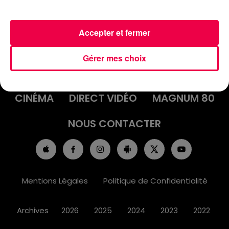
Accepter et fermer
ACCUEIL
INFOS
EMISSIONS
Gérer mes choix
AGENDA
JEUX
PODCASTS
CINÉMA
DIRECT VIDÉO
MAGNUM 80
NOUS CONTACTER
Mentions Légales
Politique de Confidentialité
Archives
2026
2025
2024
2023
2022