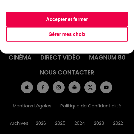
Accepter et fermer
ACCUEIL
INFOS
EMISSIONS
Gérer mes choix
AGENDA
JEUX
PODCASTS
CINÉMA
DIRECT VIDÉO
MAGNUM 80
NOUS CONTACTER
Mentions Légales
Politique de Confidentialité
Archives
2026
2025
2024
2023
2022