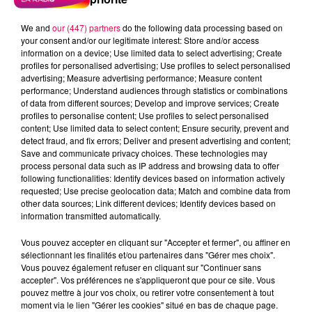
We and
our (447) partners
do the following data processing based on
your consent and/or our legitimate interest: Store and/or access
information on a device; Use limited data to select advertising; Create
profiles for personalised advertising; Use profiles to select personalised
advertising; Measure advertising performance; Measure content
performance; Understand audiences through statistics or combinations
of data from different sources; Develop and improve services; Create
profiles to personalise content; Use profiles to select personalised
content; Use limited data to select content; Ensure security, prevent and
detect fraud, and fix errors; Deliver and present advertising and content;
Save and communicate privacy choices. These technologies may
process personal data such as IP address and browsing data to offer
Flash infos
following functionalities: Identify devices based on information actively
Crédit :
Flash infos
requested; Use precise geolocation data; Match and combine data from
other data sources; Link different devices; Identify devices based on
information transmitted automatically.
podcasts/2022/05/2022-05-09-09-19-
30_20220509_CC.mp3
Vous pouvez accepter en cliquant sur "Accepter et fermer", ou affiner en
sélectionnant les finalités et/ou partenaires dans "Gérer mes choix".
Vous pouvez également refuser en cliquant sur "Continuer sans
accepter". Vos préférences ne s'appliqueront que pour ce site. Vous
pouvez mettre à jour vos choix, ou retirer votre consentement à tout
moment via le lien "Gérer les cookies" situé en bas de chaque page.