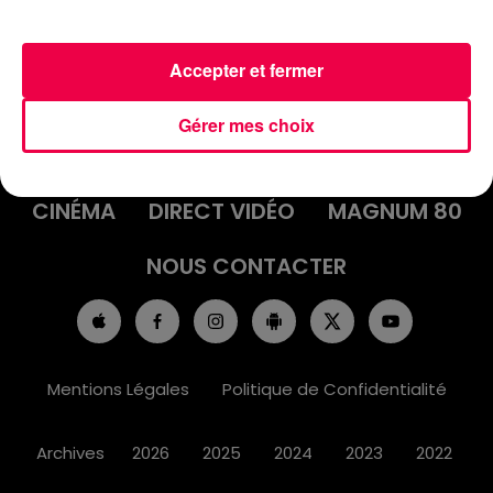
Accepter et fermer
ACCUEIL
INFOS
EMISSIONS
Gérer mes choix
AGENDA
JEUX
PODCASTS
CINÉMA
DIRECT VIDÉO
MAGNUM 80
NOUS CONTACTER
Mentions Légales
Politique de Confidentialité
Archives
2026
2025
2024
2023
2022