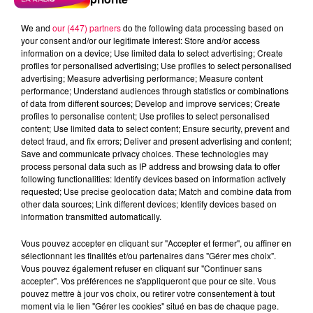
We and
our (447) partners
do the following data processing based on
your consent and/or our legitimate interest: Store and/or access
information on a device; Use limited data to select advertising; Create
profiles for personalised advertising; Use profiles to select personalised
advertising; Measure advertising performance; Measure content
performance; Understand audiences through statistics or combinations
of data from different sources; Develop and improve services; Create
profiles to personalise content; Use profiles to select personalised
content; Use limited data to select content; Ensure security, prevent and
detect fraud, and fix errors; Deliver and present advertising and content;
Save and communicate privacy choices. These technologies may
process personal data such as IP address and browsing data to offer
Flash infos
following functionalities: Identify devices based on information actively
Crédit :
Flash infos
requested; Use precise geolocation data; Match and combine data from
other data sources; Link different devices; Identify devices based on
information transmitted automatically.
podcasts/2022/01/2022-01-11-09-11-
36_20220111_CC.mp3
Vous pouvez accepter en cliquant sur "Accepter et fermer", ou affiner en
sélectionnant les finalités et/ou partenaires dans "Gérer mes choix".
Vous pouvez également refuser en cliquant sur "Continuer sans
accepter". Vos préférences ne s'appliqueront que pour ce site. Vous
pouvez mettre à jour vos choix, ou retirer votre consentement à tout
moment via le lien "Gérer les cookies" situé en bas de chaque page.