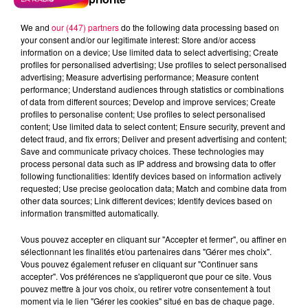
We and
our (447) partners
do the following data processing based on
your consent and/or our legitimate interest: Store and/or access
information on a device; Use limited data to select advertising; Create
profiles for personalised advertising; Use profiles to select personalised
advertising; Measure advertising performance; Measure content
performance; Understand audiences through statistics or combinations
of data from different sources; Develop and improve services; Create
profiles to personalise content; Use profiles to select personalised
content; Use limited data to select content; Ensure security, prevent and
detect fraud, and fix errors; Deliver and present advertising and content;
Save and communicate privacy choices. These technologies may
process personal data such as IP address and browsing data to offer
Flash infos
following functionalities: Identify devices based on information actively
Crédit :
Flash infos
requested; Use precise geolocation data; Match and combine data from
other data sources; Link different devices; Identify devices based on
information transmitted automatically.
podcasts/2022/02/2022-02-22-09-51-
16_20220222_CC.mp3
Vous pouvez accepter en cliquant sur "Accepter et fermer", ou affiner en
sélectionnant les finalités et/ou partenaires dans "Gérer mes choix".
Vous pouvez également refuser en cliquant sur "Continuer sans
accepter". Vos préférences ne s'appliqueront que pour ce site. Vous
pouvez mettre à jour vos choix, ou retirer votre consentement à tout
moment via le lien "Gérer les cookies" situé en bas de chaque page.