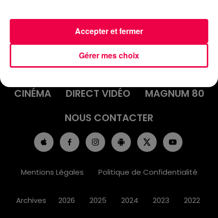
Accepter et fermer
ACCUEIL
INFOS
EMISSIONS
Gérer mes choix
AGENDA
JEUX
PODCASTS
CINÉMA
DIRECT VIDÉO
MAGNUM 80
NOUS CONTACTER
Mentions Légales
Politique de Confidentialité
Archives
2026
2025
2024
2023
2022