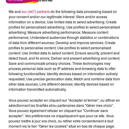
We and
our (447) partners
do the following data processing based on
your consent and/or our legitimate interest: Store and/or access
information on a device; Use limited data to select advertising; Create
profiles for personalised advertising; Use profiles to select personalised
advertising; Measure advertising performance; Measure content
performance; Understand audiences through statistics or combinations
of data from different sources; Develop and improve services; Create
profiles to personalise content; Use profiles to select personalised
content; Use limited data to select content; Ensure security, prevent and
detect fraud, and fix errors; Deliver and present advertising and content;
Save and communicate privacy choices. These technologies may
process personal data such as IP address and browsing data to offer
Flash infos
following functionalities: Identify devices based on information actively
Crédit :
Flash infos
requested; Use precise geolocation data; Match and combine data from
other data sources; Link different devices; Identify devices based on
information transmitted automatically.
podcasts/2022/01/2022-01-12-10-15-
57_20220112_CC.mp3
Vous pouvez accepter en cliquant sur "Accepter et fermer", ou affiner en
sélectionnant les finalités et/ou partenaires dans "Gérer mes choix".
Vous pouvez également refuser en cliquant sur "Continuer sans
accepter". Vos préférences ne s'appliqueront que pour ce site. Vous
pouvez mettre à jour vos choix, ou retirer votre consentement à tout
moment via le lien "Gérer les cookies" situé en bas de chaque page.