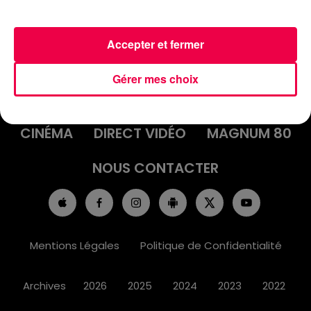
Accepter et fermer
ACCUEIL
INFOS
EMISSIONS
Gérer mes choix
AGENDA
JEUX
PODCASTS
CINÉMA
DIRECT VIDÉO
MAGNUM 80
NOUS CONTACTER
Mentions Légales
Politique de Confidentialité
Archives
2026
2025
2024
2023
2022