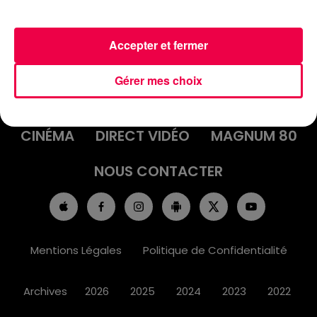
Accepter et fermer
ACCUEIL
INFOS
EMISSIONS
Gérer mes choix
AGENDA
JEUX
PODCASTS
CINÉMA
DIRECT VIDÉO
MAGNUM 80
NOUS CONTACTER
Mentions Légales
Politique de Confidentialité
Archives
2026
2025
2024
2023
2022