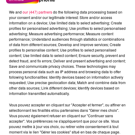
We and
our (447) partners
do the following data processing based on
your consent and/or our legitimate interest: Store and/or access
information on a device; Use limited data to select advertising; Create
profiles for personalised advertising; Use profiles to select personalised
advertising; Measure advertising performance; Measure content
performance; Understand audiences through statistics or combinations
of data from different sources; Develop and improve services; Create
profiles to personalise content; Use profiles to select personalised
content; Use limited data to select content; Ensure security, prevent and
detect fraud, and fix errors; Deliver and present advertising and content;
Save and communicate privacy choices. These technologies may
process personal data such as IP address and browsing data to offer
Flash infos
following functionalities: Identify devices based on information actively
Crédit :
Flash infos
requested; Use precise geolocation data; Match and combine data from
other data sources; Link different devices; Identify devices based on
information transmitted automatically.
podcasts/2022/01/2022-01-19-09-36-
23_20220119_CC.mp3
Vous pouvez accepter en cliquant sur "Accepter et fermer", ou affiner en
sélectionnant les finalités et/ou partenaires dans "Gérer mes choix".
Vous pouvez également refuser en cliquant sur "Continuer sans
accepter". Vos préférences ne s'appliqueront que pour ce site. Vous
pouvez mettre à jour vos choix, ou retirer votre consentement à tout
moment via le lien "Gérer les cookies" situé en bas de chaque page.