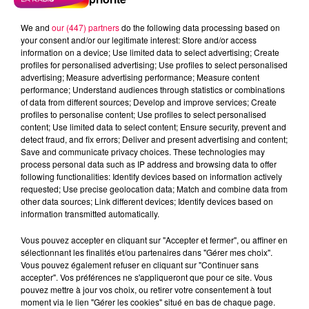
We and
our (447) partners
do the following data processing based on
your consent and/or our legitimate interest: Store and/or access
information on a device; Use limited data to select advertising; Create
profiles for personalised advertising; Use profiles to select personalised
advertising; Measure advertising performance; Measure content
performance; Understand audiences through statistics or combinations
of data from different sources; Develop and improve services; Create
profiles to personalise content; Use profiles to select personalised
content; Use limited data to select content; Ensure security, prevent and
detect fraud, and fix errors; Deliver and present advertising and content;
Save and communicate privacy choices. These technologies may
process personal data such as IP address and browsing data to offer
Flash infos
following functionalities: Identify devices based on information actively
Crédit :
Flash infos
requested; Use precise geolocation data; Match and combine data from
other data sources; Link different devices; Identify devices based on
information transmitted automatically.
podcasts/2022/01/2022-01-26-09-39-
02_20220126_CC.mp3
Vous pouvez accepter en cliquant sur "Accepter et fermer", ou affiner en
sélectionnant les finalités et/ou partenaires dans "Gérer mes choix".
Vous pouvez également refuser en cliquant sur "Continuer sans
accepter". Vos préférences ne s'appliqueront que pour ce site. Vous
pouvez mettre à jour vos choix, ou retirer votre consentement à tout
moment via le lien "Gérer les cookies" situé en bas de chaque page.