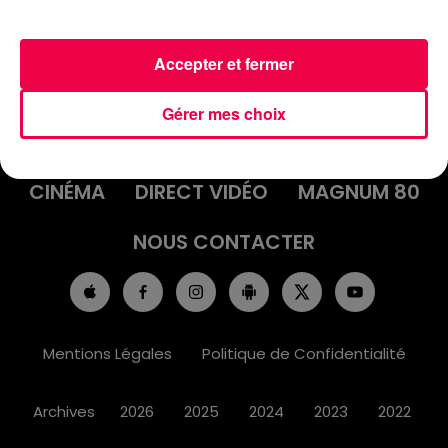
Accepter et fermer
ACCUEIL
INFOS
EMISSIONS
Gérer mes choix
AGENDA
JEUX
PODCASTS
CINÉMA
DIRECT VIDÉO
MAGNUM 80
NOUS CONTACTER
Mentions Légales
Politique de Confidentialité
Archives
2026
2025
2024
2023
2022